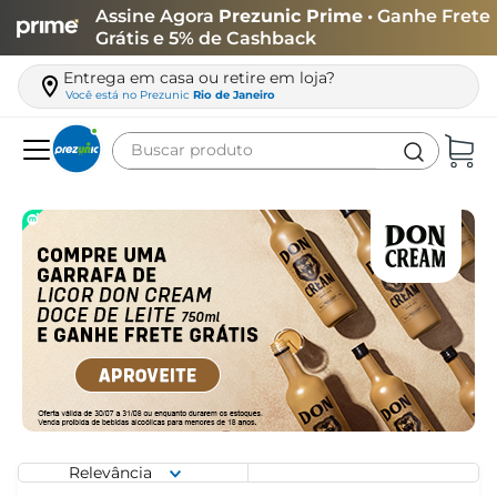
Assine Agora
Prezunic Prime
• Ganhe Frete
Grátis e 5% de Cashback
Entrega em casa ou retire em loja?
Você está no
Prezunic
Rio de Janeiro
Buscar produto
Termos mais buscados
carne
leite
café
queijo
arroz
biscoito
azeite
Relevância