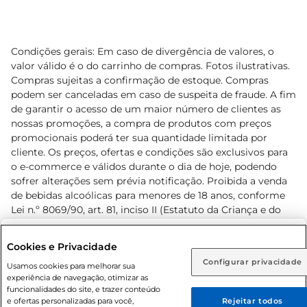
Condições gerais: Em caso de divergência de valores, o
valor válido é o do carrinho de compras. Fotos ilustrativas.
Compras sujeitas a confirmação de estoque. Compras
podem ser canceladas em caso de suspeita de fraude. A fim
de garantir o acesso de um maior número de clientes as
nossas promoções, a compra de produtos com preços
promocionais poderá ter sua quantidade limitada por
cliente. Os preços, ofertas e condições são exclusivos para
o e-commerce e válidos durante o dia de hoje, podendo
sofrer alterações sem prévia notificação. Proibida a venda
de bebidas alcoólicas para menores de 18 anos, conforme
Lei n.º 8069/90, art. 81, inciso II (Estatuto da Criança e do
Adolescente). Preços e condições exclusivos para o
www.prezunic.com.br
, podendo sofrer alterações sem aviso
Selecione sua região:
Cookies e Privacidade
prévio. O valor mínimo para as compras on-line é de R$
Configurar privacidade
Rio de Janeiro (RJ)
Goiás (GO)
Usamos cookies para melhorar sua
80,00.
experiência de navegação, otimizar as
Ou
funcionalidades do site, e trazer conteúdo
e ofertas personalizadas para você,
Rejeitar todos