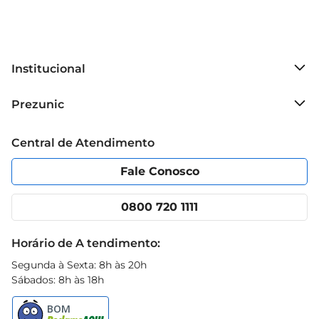
Institucional
Sobre o Prezunic
Prezunic
Grupo Cencosud
Trabalhe conosco
Blog Prezunic
Central de Atendimento
Política de Privacidade
Código de Ética
Portal do fornecedor
Encartes
Fale Conosco
Nossas lojas
App Prezunic
Cencosud Media
Clube Prezunic
0800 720 1111
Receitas
Black Friday
Horário de A tendimento:
Segunda à Sexta: 8h às 20h
Sábados: 8h às 18h