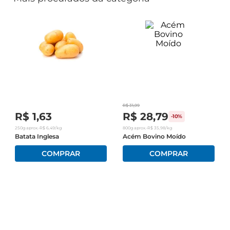
R$
31
,
99
R$
1
,
63
R$
28
,
79
-
10%
250g
aprox.
•
R$
6
,
49
/kg
800g
aprox.
•
R$
35
,
98
/kg
Batata Inglesa
Acém Bovino Moído