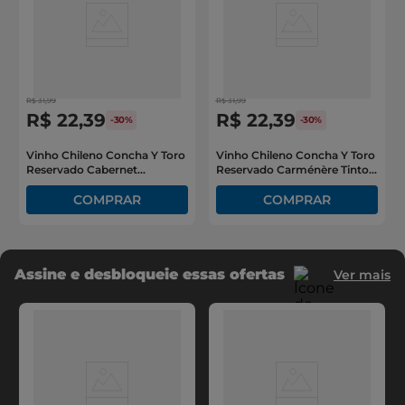
R$
31
,
99
R$
31
,
99
R$
22
,
39
R$
22
,
39
-
30%
-
30%
Vinho Chileno Concha Y Toro
Vinho Chileno Concha Y Toro
Reservado Cabernet
Reservado Carménère Tinto
Sauvignon 750ml
Meio Seco 750ml
Assine e desbloqueie essas ofertas
Ver mais