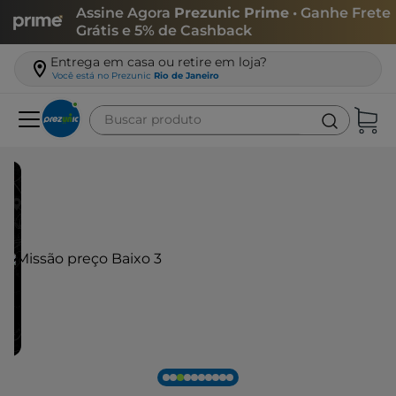
Assine Agora
Prezunic Prime
• Ganhe Frete
Grátis e 5% de Cashback
Entrega em casa ou retire em loja?
Você está no
Prezunic
Rio de Janeiro
Buscar produto
Termos mais buscados
carne
leite
café
queijo
arroz
azeite
biscoito