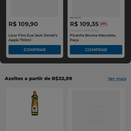
R$
149
,
98
R$
109
,
90
R$
109
,
35
-
27%
1.5kg
aprox.
•
R$
72
,
90
/kg
Licor Fino Eua Jack Daniel's
Picanha Bovina Maturatta
Apple 700ml
Peça
Azeites a partir de R$22,99
Ver mais