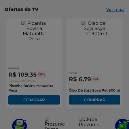
cerveja
Ofertas da TV
Ver mais
iogurte
papel higiênico
R$
149
,
98
R$
109
,
35
R$
7
,
99
-
27%
R$
6
,
79
-
15%
1.5kg
aprox.
•
R$
72
,
90
/kg
Picanha Bovina Maturatta
Peça
Óleo De Soja Soya Pet 900ml