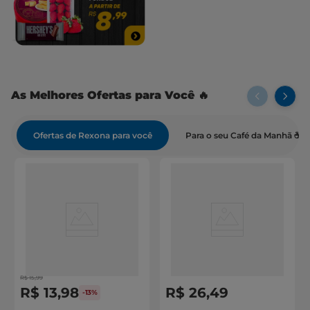
As Melhores Ofertas para Você 🔥
Ofertas de Rexona para você
Para o seu Café da Manhã ☕
R$
15
,
99
R$
13
,
98
R$
26
,
49
-
13%