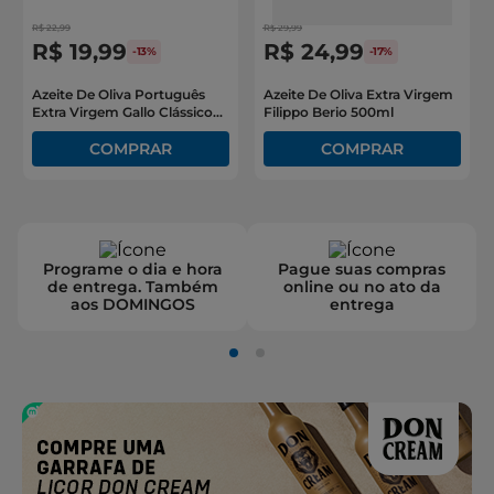
R$
22
,
99
R$
29
,
99
R$
19
,
99
R$
24
,
99
-
13%
-
17%
Azeite De Oliva Português
Azeite De Oliva Extra Virgem
Extra Virgem Gallo Clássico
Filippo Berio 500ml
250ml
Programe o dia e hora
Pague suas compras
de entrega. Também
online ou no ato da
aos DOMINGOS
entrega