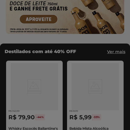
Destilados com até 40% OFF
Ver mais
R$
142
,
90
R$
8
,
99
R$
79
,
90
R$
5
,
99
-
44%
-
33%
Whisky Escocês Ballantine's
Bebida Mista Alcoólica