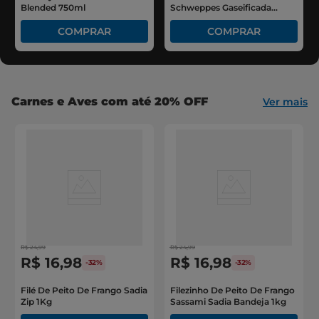
Blended 750ml
Schweppes Gaseificada
Spritz Mixed Garrafa 250ml
Carnes e Aves com até 20% OFF
Ver mais
R$
24
,
99
R$
24
,
99
R$
16
,
98
R$
16
,
98
-
32%
-
32%
Filé De Peito De Frango Sadia
Filezinho De Peito De Frango
Zip 1Kg
Sassami Sadia Bandeja 1kg