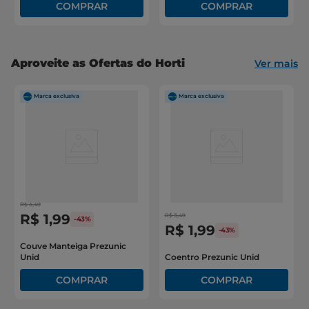
Aproveite as Ofertas do Horti
Ver mais
R$
3
,
49
R$
1
,
99
R$
3
,
49
-
43%
R$
1
,
99
-
43%
Couve Manteiga Prezunic
Unid
Coentro Prezunic Unid