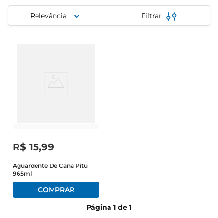
iogurte
Relevância
Filtrar
papel higiênico
cerveja
R$
15
,
99
Aguardente De Cana Pitú
965ml
Página
1
de
1