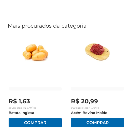
Mais procurados da categoria
R$
1
,
63
R$
20
,
99
250g
aprox.
•
R$
6
,
49
/kg
500g
aprox.
•
R$
41
,
98
/kg
Batata Inglesa
Acém Bovino Moído