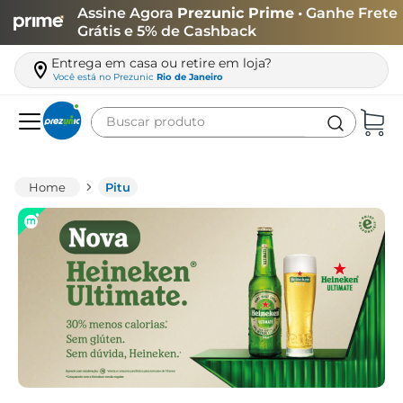
Assine Agora
Prezunic Prime
• Ganhe Frete
Grátis e 5% de Cashback
Entrega em casa ou retire em loja?
Você está no
Prezunic
Rio de Janeiro
Buscar produto
Termos mais buscados
carne
Pitu
leite
café
queijo
azeite
biscoito
arroz