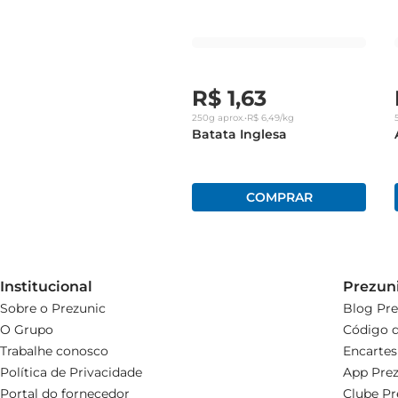
R$
1
,
63
250g
aprox.
•
R$
6
,
49
/kg
Batata Inglesa
Institucional
Prezun
Sobre o Prezunic
Blog Pre
O Grupo
Código d
Trabalhe conosco
Encartes
Política de Privacidade
App Prez
Portal do fornecedor
Clube Pr