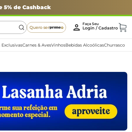
 e 5% de Cashback
Quero ser
 Exclusivas
Carnes & Aves
Vinhos
Bebidas Alcoólicas
Churrasco