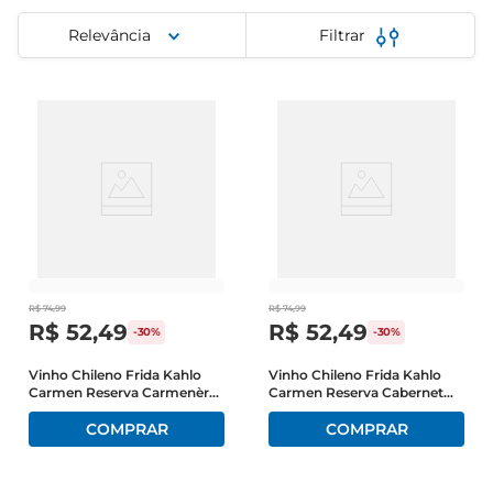
iogurte
Relevância
Filtrar
papel higiênico
cerveja
R$
74
,
99
R$
74
,
99
R$
52
,
49
R$
52
,
49
-
30%
-
30%
Vinho Chileno Frida Kahlo
Vinho Chileno Frida Kahlo
Carmen Reserva Carmenère
Carmen Reserva Cabernet
Tinto 750ml
Sauvignon Tinto 750ml