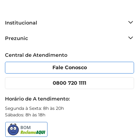
Institucional
Sobre o Prezunic
Prezunic
Grupo Cencosud
Trabalhe conosco
Blog Prezunic
Central de Atendimento
Política de Privacidade
Código de Ética
Portal do fornecedor
Encartes
Fale Conosco
Nossas lojas
App Prezunic
Cencosud Media
Clube Prezunic
0800 720 1111
Receitas
Black Friday
Horário de A tendimento:
Segunda à Sexta: 8h às 20h
Sábados: 8h às 18h