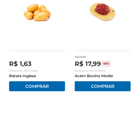
R$
20
,
00
R$
1
,
63
R$
17
,
99
-
10%
250g
aprox.
•
R$
6
,
49
/kg
500g
aprox.
•
R$
35
,
98
/kg
Batata Inglesa
Acém Bovino Moído