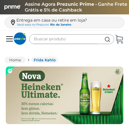
Assine Agora
Prezunic Prime
• Ganhe Frete
Grátis e 5% de Cashback
Entrega em casa ou retire em loja?
Você está no
Prezunic
Rio de Janeiro
Buscar produto
Termos mais buscados
carne
Frida Kahlo
leite
café
queijo
biscoito
azeite
arroz