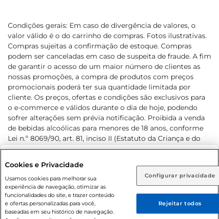
Condições gerais: Em caso de divergência de valores, o
valor válido é o do carrinho de compras. Fotos ilustrativas.
Compras sujeitas a confirmação de estoque. Compras
podem ser canceladas em caso de suspeita de fraude. A fim
de garantir o acesso de um maior número de clientes as
nossas promoções, a compra de produtos com preços
promocionais poderá ter sua quantidade limitada por
cliente. Os preços, ofertas e condições são exclusivos para
o e-commerce e válidos durante o dia de hoje, podendo
sofrer alterações sem prévia notificação. Proibida a venda
de bebidas alcoólicas para menores de 18 anos, conforme
Lei n.º 8069/90, art. 81, inciso II (Estatuto da Criança e do
Adolescente). Preços e condições exclusivos para o
www.prezunic.com.br
, podendo sofrer alterações sem aviso
Selecione sua região:
Cookies e Privacidade
prévio. O valor mínimo para as compras on-line é de R$
Configurar privacidade
Rio de Janeiro (RJ)
Goiás (GO)
Usamos cookies para melhorar sua
80,00.
experiência de navegação, otimizar as
Ou
funcionalidades do site, e trazer conteúdo
e ofertas personalizadas para você,
Rejeitar todos
Caso queira comprar online, informe como deseja receber
baseadas em seu histórico de navegação.
suas compras: