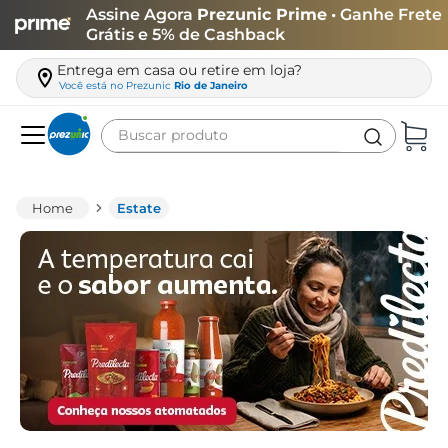
Assine Agora
Prezunic Prime
• Ganhe Frete
Grátis e 5% de Cashback
Entrega em casa ou retire em loja?
Você está no
Prezunic
Rio de Janeiro
Buscar produto
Termos mais buscados
carne
Estate
leite
café
queijo
arroz
azeite
biscoito