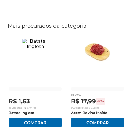
Mais procurados da categoria
R$
20
,
00
R$
1
,
63
R$
17
,
99
-
10%
250g
aprox.
•
R$
6
,
49
/kg
500g
aprox.
•
R$
35
,
98
/kg
Batata Inglesa
Acém Bovino Moído