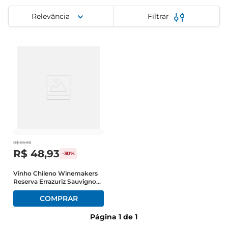
cerveja
Relevância
Filtrar
iogurte
papel higiênico
R$
69
,
90
R$
48
,
93
-
30%
Vinho Chileno Winemakers
Reserva Errazuriz Sauvignon
Blanc 750ml
Página
1
de
1