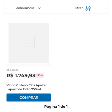
iogurte
Relevância
Filtrar
papel higiênico
cerveja
R$
2
.
499
,
90
R$
1
.
749
,
93
-
30%
Vinho Chileno Clos Apalta
Lapostolle Tinto 750ml
Página
1
de
1