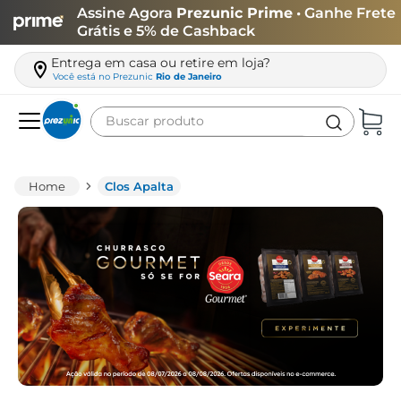
Assine Agora
Prezunic Prime
• Ganhe Frete
Grátis e 5% de Cashback
Entrega em casa ou retire em loja?
Você está no
Prezunic
Rio de Janeiro
Buscar produto
Termos mais buscados
carne
Clos Apalta
leite
café
queijo
azeite
biscoito
arroz