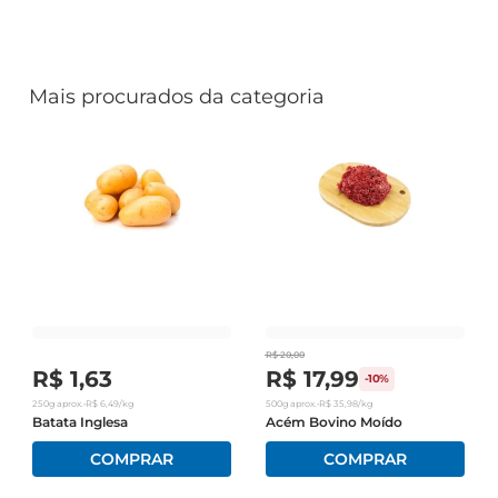
Mais procurados da categoria
R$
20
,
00
R$
1
,
63
R$
17
,
99
-
10%
250g
aprox.
•
R$
6
,
49
/kg
500g
aprox.
•
R$
35
,
98
/kg
Batata Inglesa
Acém Bovino Moído