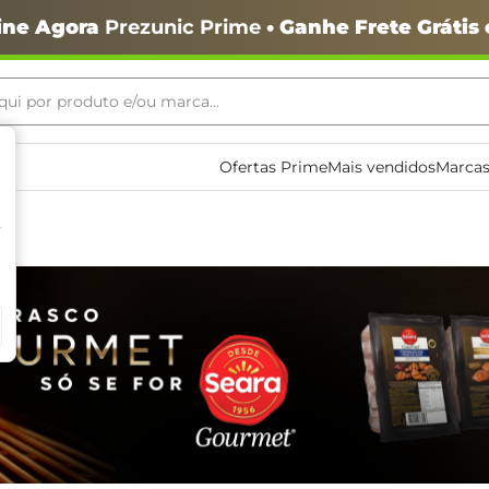
ine Agora
Prezunic Prime
• Ganhe Frete Grátis
ui por produto e/ou marca...
ais buscados
Ofertas Prime
Mais vendidos
Marcas
o
igiênico