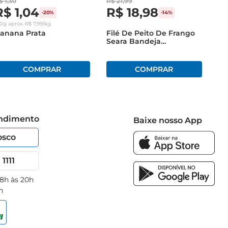
$
1
,
30
R$
21
,
99
R$
1
,
04
R$
18
,
98
-
20%
-
14%
30g
aprox.
•
R$
7
,
99
/kg
anana Prata
Filé De Peito De Frango
Seara Bandeja
Congelado 1Kg
endimento
Baixe nosso App
osco
1111
 8h às 20h
h