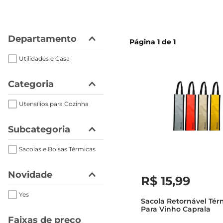
cerveja
Departamento
Página
1
de
1
Utilidades e Casa
Categoria
Utensílios para Cozinha
Subcategoria
Sacolas e Bolsas Térmicas
Novidade
R$
15
,
99
Yes
Sacola Retornável Tér
Para Vinho Caprala
Faixas de preço