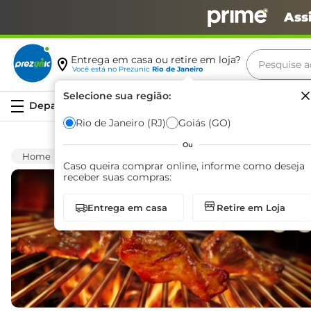
Ass
Pesquise aq
Entrega em casa ou retire em loja?
Você está no
Prezunic
Rio de Janeiro
Termos m
Selecione sua região:
Serviços
carne
Rio de Janeiro (RJ)
Goiás (GO)
leite
Ou
Caprala
café
Caso queira comprar online, informe como deseja
receber suas compras:
queijo
Entrega em casa
Retire em Loja
biscoit
azeite
arroz
iogurte
papel h