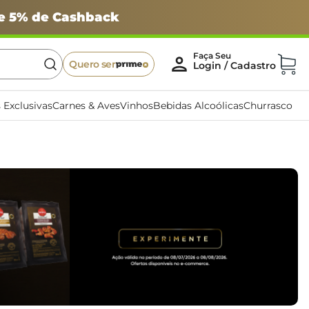
 e 5% de Cashback
Quero ser
 Exclusivas
Carnes & Aves
Vinhos
Bebidas Alcoólicas
Churrasco