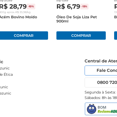
R$
31
,
99
R$
7
,
99
R
R$
28
,
79
R$
6
,
79
-
10%
-
15%
800g
aprox.
•
R$
35
,
98
/kg
1
Acém Bovino Moído
Óleo De Soja Liza Pet
B
900ml
Central de At
ic
zunic
Fale Con
e Ética
0800 720 
unic
Segunda à Sexta:
ezunic
Sábados: 8h às 18