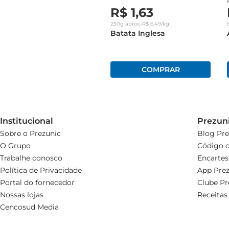
R$
1
,
63
250g
aprox.
•
R$
6
,
49
/kg
Batata Inglesa
Institucional
Prezun
Sobre o Prezunic
Blog Pre
O Grupo
Código d
Trabalhe conosco
Encartes
Política de Privacidade
App Prez
Portal do fornecedor
Clube Pr
Nossas lojas
Receitas
Cencosud Media