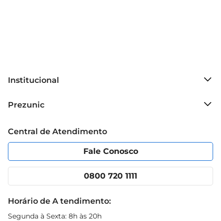
Institucional
Sobre o Prezunic
Prezunic
Grupo Cencosud
Trabalhe conosco
Blog Prezunic
Central de Atendimento
Política de Privacidade
Código de Ética
Portal do fornecedor
Encartes
Fale Conosco
Nossas lojas
App Prezunic
Cencosud Media
Clube Prezunic
0800 720 1111
Receitas
Black Friday
Horário de A tendimento:
Segunda à Sexta: 8h às 20h