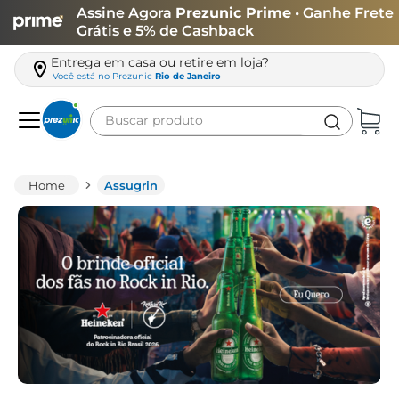
Assine Agora
Prezunic Prime
• Ganhe Frete
Grátis e 5% de Cashback
Entrega em casa ou retire em loja?
Você está no
Prezunic
Rio de Janeiro
Buscar produto
Termos mais buscados
carne
Assugrin
leite
café
queijo
azeite
biscoito
arroz