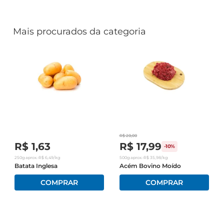
Mais procurados da categoria
R$
20
,
00
R$
1
,
63
R$
17
,
99
-
10%
250g
aprox.
•
R$
6
,
49
/kg
500g
aprox.
•
R$
35
,
98
/kg
Batata Inglesa
Acém Bovino Moído