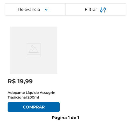
iogurte
Relevância
Filtrar
papel higiênico
cerveja
R$
19
,
99
Adoçante Líquido Assugrin
Tradicional 200ml
Página
1
de
1