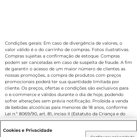
Condições gerais: Em caso de divergência de valores, o
valor válido é o do carrinho de compras. Fotos ilustrativas.
Compras sujeitas a confirmação de estoque. Compras
podem ser canceladas em caso de suspeita de fraude. A fim
de garantir o acesso de um maior número de clientes as
nossas promoções, a compra de produtos com preços
promocionais poderá ter sua quantidade limitada por
cliente. Os preços, ofertas e condições são exclusivos para
o e-commerce e válidos durante o dia de hoje, podendo
sofrer alterações sem prévia notificação. Proibida a venda
de bebidas alcoólicas para menores de 18 anos, conforme
Lei n.º 8069/90, art. 81, inciso II (Estatuto da Criança e do
Adolescente). Preços e condições exclusivos para o
www.prezunic.com.br
, podendo sofrer alterações sem aviso
Selecione sua região:
Cookies e Privacidade
prévio. O valor mínimo para as compras on-line é de R$