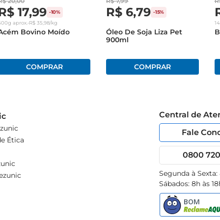
R$
20
,
00
R$
7
,
99
R
R$
17
,
99
R$
6
,
79
-
10%
-
15%
500g
aprox.
•
R$
35
,
98
/kg
1
Acém Bovino Moído
Óleo De Soja Liza Pet
B
900ml
Central de At
ic
zunic
Fale Con
e Ética
0800 720 
unic
Segunda à Sexta:
ezunic
Sábados: 8h às 18