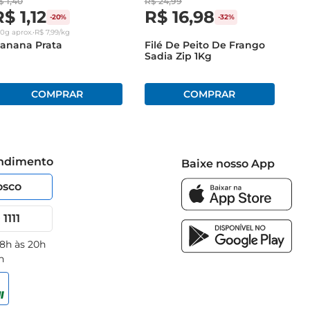
$
1
,
40
R$
24
,
99
R$
1
,
12
R$
16
,
98
-
20%
-
32%
40g
aprox.
•
R$
7
,
99
/kg
anana Prata
Filé De Peito De Frango
Sadia Zip 1Kg
endimento
Baixe nosso App
osco
1111
 8h às 20h
h