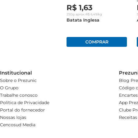
R$
1
,
63
250g
aprox.
•
R$
6
,
49
/kg
Batata Inglesa
Institucional
Prezun
Sobre o Prezunic
Blog Pre
O Grupo
Código d
Trabalhe conosco
Encartes
Política de Privacidade
App Prez
Portal do fornecedor
Clube Pr
Nossas lojas
Receitas
Cencosud Media