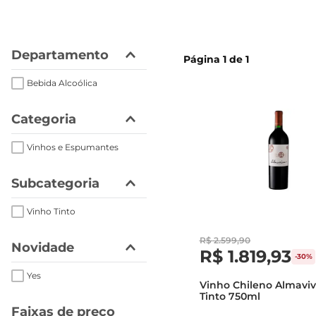
cerveja
Departamento
Página
1
de
1
Bebida Alcoólica
Categoria
Vinhos e Espumantes
Subcategoria
Vinho Tinto
R$
2
.
599
,
90
Novidade
R$
1
.
819
,
93
-
30%
Yes
Vinho Chileno Almaviv
Tinto 750ml
Faixas de preço