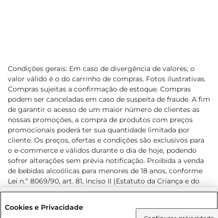
Condições gerais: Em caso de divergência de valores, o
valor válido é o do carrinho de compras. Fotos ilustrativas.
Compras sujeitas a confirmação de estoque. Compras
podem ser canceladas em caso de suspeita de fraude. A fim
de garantir o acesso de um maior número de clientes as
nossas promoções, a compra de produtos com preços
promocionais poderá ter sua quantidade limitada por
cliente. Os preços, ofertas e condições são exclusivos para
o e-commerce e válidos durante o dia de hoje, podendo
sofrer alterações sem prévia notificação. Proibida a venda
de bebidas alcoólicas para menores de 18 anos, conforme
Lei n.º 8069/90, art. 81, inciso II (Estatuto da Criança e do
Adolescente). Preços e condições exclusivos para o
www.prezunic.com.br
, podendo sofrer alterações sem aviso
Selecione sua região:
Cookies e Privacidade
prévio. O valor mínimo para as compras on-line é de R$