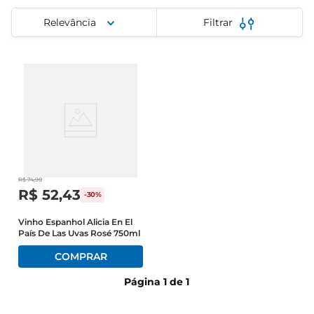
iogurte
Relevância
Filtrar
papel higiênico
cerveja
R$
74
,
90
R$
52
,
43
-
30%
Vinho Espanhol Alicia En El
País De Las Uvas Rosé 750ml
Página
1
de
1