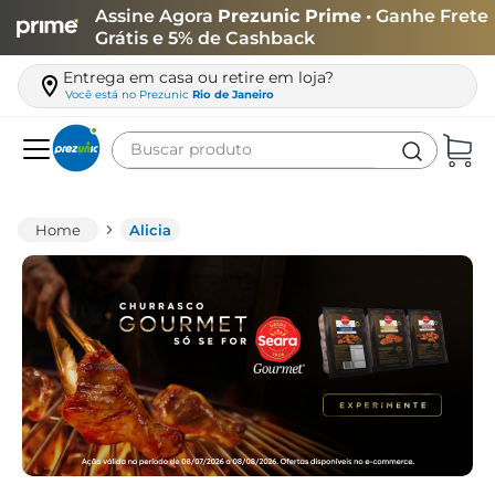
Assine Agora
Prezunic Prime
• Ganhe Frete
Grátis e 5% de Cashback
Entrega em casa ou retire em loja?
Você está no
Prezunic
Rio de Janeiro
Buscar produto
Termos mais buscados
carne
Alicia
leite
café
queijo
azeite
biscoito
arroz