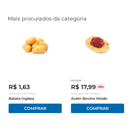
Mais procurados da categoria
R$
20
,
00
R$
1
,
63
R$
17
,
99
-
10%
250g
aprox.
•
R$
6
,
49
/kg
500g
aprox.
•
R$
35
,
98
/kg
Batata Inglesa
Acém Bovino Moído