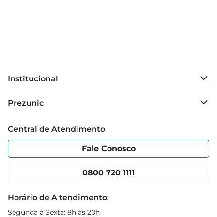
Institucional
Sobre o Prezunic
Prezunic
Grupo Cencosud
Trabalhe conosco
Blog Prezunic
Central de Atendimento
Política de Privacidade
Código de Ética
Portal do fornecedor
Encartes
Fale Conosco
Nossas lojas
App Prezunic
Cencosud Media
Clube Prezunic
0800 720 1111
Receitas
Black Friday
Horário de A tendimento:
Segunda à Sexta: 8h às 20h