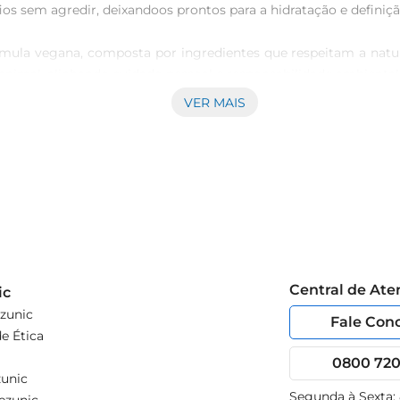
os sem agredir, deixandoos prontos para a hidratação e definição
ula vegana, composta por ingredientes que respeitam a nature
imal, alinhando cuidado pessoal e responsabilidade ambiental.
VER MAIS
no primeiro uso. Com propriedades que ajudam na definição dos 
m para ficarem lindos, saudáveis e com um toque sedoso.

sua rotina de cuidados capilares. Basta aplicálo nos cabelos 
preparandoos para os próximos passos da sua rotina de hidratação
 uma decisão que vai muito além da estética. Você garante s
 e dignidade aos fios que fazem parte da sua essência e personal
aneira consciente e eficaz com o xampu que respeita tanto vo
Central de At
ic
zunic
Fale Con
e Ética
0800 720 
unic
Segunda à Sexta: