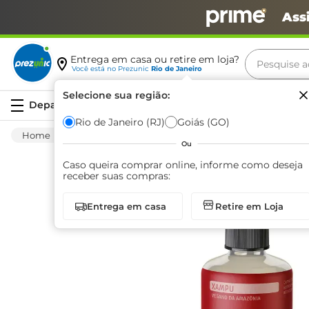
Ass
Pesquise aq
Entrega em casa ou retire em loja?
Você está no
Prezunic
Rio de Janeiro
Termos m
Selecione sua região:
Serviços
carne
Rio de Janeiro (RJ)
Goiás (GO)
Higiene E Beleza
Cuidado Com O Cabelo
leite
Ou
café
Caso queira comprar online, informe como deseja
receber suas compras:
queijo
Entrega em casa
Retire em Loja
arroz
biscoit
azeite
iogurte
papel h