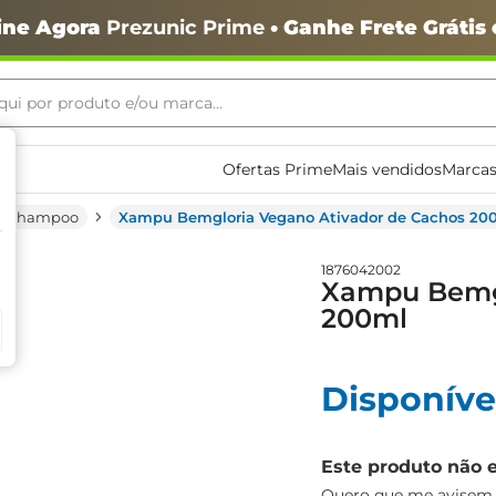
ine Agora
Prezunic Prime
• Ganhe Frete Grátis
ui por produto e/ou marca...
ais buscados
Ofertas Prime
Mais vendidos
Marcas
Shampoo
Xampu Bemgloria Vegano Ativador de Cachos 20
1876042002
Xampu Bemgl
200ml
o
Disponíve
Este produto não 
igiênico
Quero que me avisem q