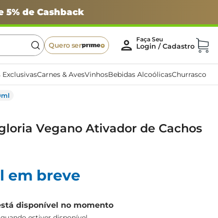
 e 5% de Cashback
Quero ser
 Exclusivas
Carnes & Aves
Vinhos
Bebidas Alcoólicas
Churrasco
0ml
oria Vegano Ativador de Cachos
l em breve
está disponível no momento
uando estiver disponível