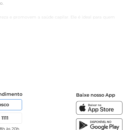
.

za e promovem a saúde capilar. Ele é ideal para quem 


cachos, o produto proporciona maciez e brilho, além de 
molhados, massageando suavemente o couro cabeludo e os 
 e cuidados.

entimentos de autoestima e bemestar, reafirmando sua 
idade. 

cê quanto o meio ambiente
endimento
Baixe nosso App
osco
1111
 8h às 20h