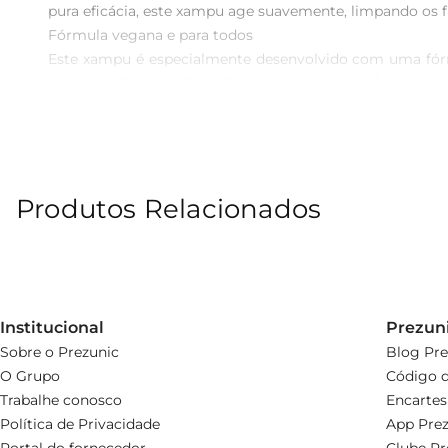
pura eficácia, este xampu age suavemente, limpando os fi
Fórmula vegana e para todos

Este xampu é especialmente desenvolvido com uma fórm
busca opções que não utilizam componentes de origem an
Propriedades que despertam hidratação 

Ao usar o Xampu Bemgloria, você notará a diferença já 
facilitar o desembaraço. É tudo que seus cabelos precisa
Talvez você se pergunte como integrar esse produto na 
Produtos Relacionados
fios. O resultado será uma sensação de frescor e leveza, 
Transforme seus cabelos com Bemgloria 

Adotar o xampu Bemgloria Vegano Ativador de Cachos é
identidade e celebrando seus cachos. É hora de dar espaço
Experimente a sensação de cuidar dos seus cabelos de m
Institucional
Prezun
Sobre o Prezunic
Blog Pre
O Grupo
Código d
Trabalhe conosco
Encartes
Política de Privacidade
App Prez