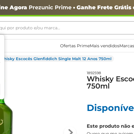
ine Agora
Prezunic Prime
• Ganhe Frete Grátis
ui por produto e/ou marca...
ais buscados
Ofertas Prime
Mais vendidos
Marcas
Whisky Escocês Glenfiddich Single Malt 12 Anos 750ml
1892598
Whisky Escoc
750ml
o
Disponíve
Este produto não 
igiênico
Quero que me avisem q