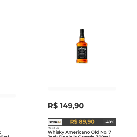
R$
149
,
90
R$ 89,90
-
40
%
Máx 2 un.
k
Whisky Americano Old No. 7