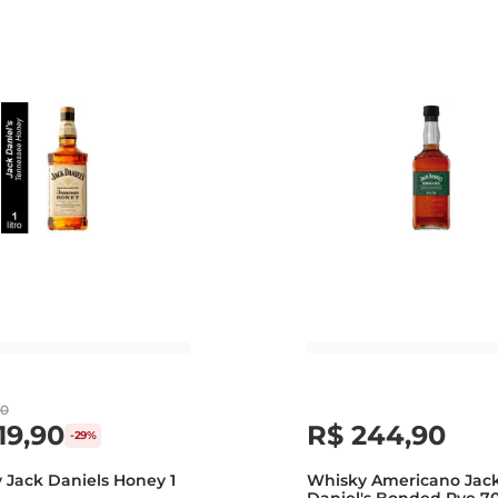
0
19
,
90
R$
244
,
90
-
29%
 Jack Daniels Honey 1
Whisky Americano Jac