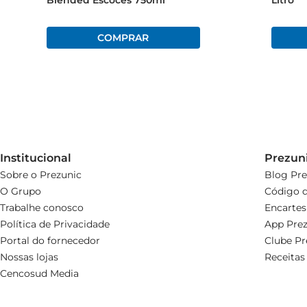
Blended Escocês 750ml
Litro
Institucional
Prezun
Sobre o Prezunic
Blog Pre
O Grupo
Código d
Trabalhe conosco
Encartes
Política de Privacidade
App Prez
Portal do fornecedor
Clube Pr
Nossas lojas
Receitas
Cencosud Media