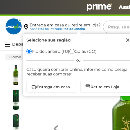
Ass
Pesquise aq
Entrega em casa ou retire em loja?
Você está no
Prezunic
Rio de Janeiro
Termos m
Selecione sua região:
Serviços
carne
Rio de Janeiro (RJ)
Goiás (GO)
Bebida Alcoólica
Destilado
Whisky
leite
Ou
café
Caso queira comprar online, informe como deseja
receber suas compras:
queijo
Entrega em casa
Retire em Loja
azeite
biscoit
arroz
iogurte
papel h