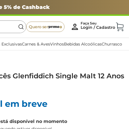
 e 5% de Cashback
Quero ser
 Exclusivas
Carnes & Aves
Vinhos
Bebidas Alcoólicas
Churrasco
ês Glenfiddich Single Malt 12 Anos
l em breve
está disponível no momento
uando estiver disponível