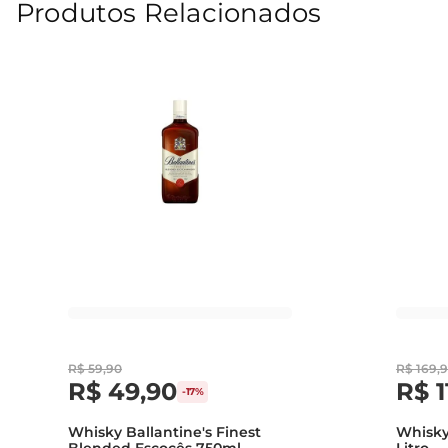
Produtos Relacionados
R$
59
,
90
R$
169
,
9
R$
49
,
90
R$
1
-
17%
Whisky Ballantine's Finest
Whisky