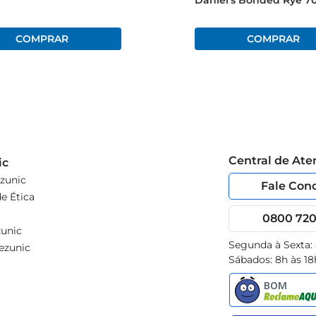
Daniel's Bonded Rye 7
Central de At
ic
zunic
Fale Con
e Ética
0800 720 
unic
Segunda à Sexta:
ezunic
Sábados: 8h às 18