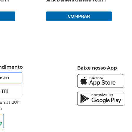
00ml
Jack Daniel's Garrafa 700ml
endimento
Baixe nosso App
osco
1111
 8h às 20h
h