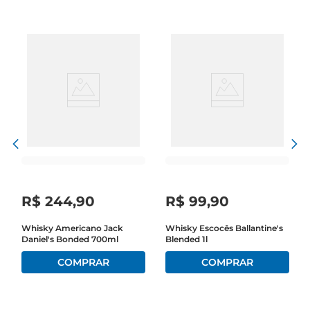
Notas de degustação  

Ao degustar o Jim Beam Apple, você será 
envolvido por notas de maçã verde que se 
misturam harmoniosamente com o sabor 
característico do bourbon. Essa combinação 
resulta em um perfil de sabor equilibrado, onde 
adoçura da fruta complementa as notas de 
carvalho e baunilha do whisky. É uma opção que 
agrada tanto os apreciadores de whisky quanto 
aqueles que estão começando a explorar esse 
universo.

Versatilidade em coquetéis  

R$
244
,
90
R$
99
,
90
Este whisky é extremamente versátil e pode ser 
utilizado em diversas receitas de coquetéis. 
Whisky Americano Jack
Whisky Escocês Ballantine's
Experimente misturálo com refrigerantes, sucos 
Daniel's Bonded 700ml
Blended 1l
ou até mesmo em drinks clássicos, comoo 
Whisky Sour. Sua leveza e frescor fazem dele 
uma escolha perfeita para encontros sociais, 
festas ou momentos de descontração.
