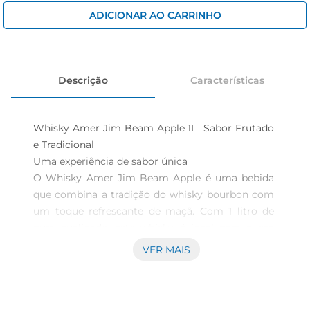
iogurte
ADICIONAR AO CARRINHO
papel higiênico
cerveja
Descrição
Características
Whisky Amer Jim Beam Apple 1L  Sabor Frutado 
e Tradicional

Uma experiência de sabor única  

O Whisky Amer Jim Beam Apple é uma bebida 
que combina a tradição do whisky bourbon com 
um toque refrescante de maçã. Com 1 litro de 
pura qualidade, este whisky é ideal para quem 
busca uma experiência de degustação 
VER MAIS
diferenciada. Seu sabor frutado e suave tornao 
perfeito para ser apreciado puro, com gelo ou em 
coquetéis criativos.
