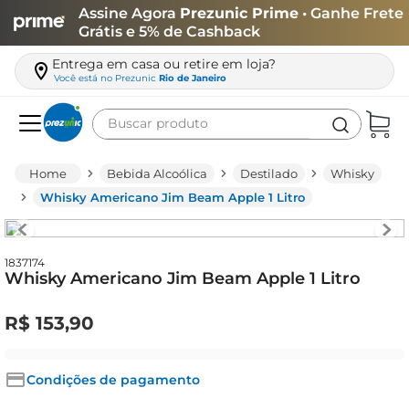
Assine Agora
Prezunic Prime
• Ganhe Frete
Grátis e 5% de Cashback
Entrega em casa ou retire em loja?
Você está no
Prezunic
Rio de Janeiro
Buscar produto
Termos mais buscados
Bebida Alcoólica
Destilado
Whisky
carne
Whisky Americano Jim Beam Apple 1 Litro
leite
café
1837174
Whisky Americano Jim Beam Apple 1 Litro
queijo
azeite
R$
153
,
90
biscoito
arroz
Condições de pagamento