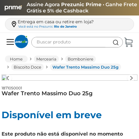
Assine Agora
Prezunic Prime
• Ganhe Frete
Grátis e 5% de Cashback
Entrega em casa ou retire em loja?
Você está no
Prezunic
Rio de Janeiro
Buscar produto
Termos mais buscados
Mercearia
Bomboniere
carne
Biscoito Doce
Wafer Trento Massimo Duo 25g
leite
café
1871050001
Wafer Trento Massimo Duo 25g
queijo
arroz
Disponível em breve
biscoito
azeite
Este produto não está disponível no momento