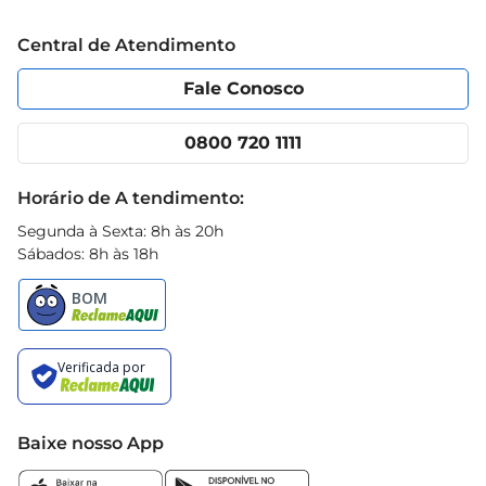
Trabalhe conosco
Blog Prezunic
Central de Atendimento
Política de Privacidade
Código de Ética
Portal do fornecedor
Encartes
Fale Conosco
Nossas lojas
App Prezunic
Cencosud Media
Clube Prezunic
0800 720 1111
Receitas
Black Friday
Horário de A tendimento:
Segunda à Sexta: 8h às 20h
Sábados: 8h às 18h
Baixe nosso App