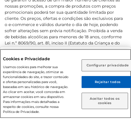
de garantir o acesso de um maior número de clientes as
nossas promoções, a compra de produtos com preços
promocionais poderá ter sua quantidade limitada por
cliente. Os preços, ofertas e condições são exclusivos para
o e-commerce e válidos durante o dia de hoje, podendo
sofrer alterações sem prévia notificação. Proibida a venda
de bebidas alcoólicas para menores de 18 anos, conforme
Lei n.º 8069/90, art. 81, inciso II (Estatuto da Criança e do
Adolescente). Preços e condições exclusivos para o
www.prezunic.com.br
, podendo sofrer alterações sem aviso
Selecione sua região:
Cookies e Privacidade
prévio. O valor mínimo para as compras on-line é de R$
Configurar privacidade
Rio de Janeiro (RJ)
Goiás (GO)
Usamos cookies para melhorar sua
80,00.
experiência de navegação, otimizar as
Ou
funcionalidades do site, e trazer conteúdo
e ofertas personalizadas para você,
Rejeitar todos
Caso queira comprar online, informe como deseja receber
baseadas em seu histórico de navegação.
suas compras:
Ao clicar em aceitar, você concorda em
armazenar cookies em seu dispositivo.
© 2026 Copyright. Todos os direitos
Aceitar todos os
Para informações mais detalhadas a
Entrega em casa
Retire em Loja
cookies
reservados Prezunic.
respeito de cookies, consulte nossa
Política de Privacidade.