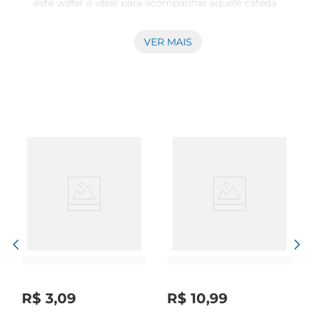
este wafer é ideal para acompanhar aquele caféda 
tarde ou para um momento de pausa durante o 
dia. Sua embalagem prática permite que você 
VER MAIS
leve essa delícia para qualquer lugar, seja no 
trabalho, na escola ou em passeios.\n\nSabor 
irresistível  \nCom um recheio cremoso que 
combina perfeitamente com a crocânciada 
massa, o WAFER TRENTO MASSIMO proporciona 
uma experiência gustativa única. O sabor DUO 
traz a combinação de dois deliciosos recheios, 
que se complementam e garantem um prazer a 
cada mordida. É uma opção que agrada tanto os 
amantes de chocolate quanto aqueles que 
preferem um toque mais suave.\n\nVersatilidade 
no consumo  \nEsse wafer é muito mais do que 
um simples lanche. Ele pode ser utilizado como 
ingrediente em diversas receitas, como tortas, 
sobremesas ou até mesmo como 
R$
3
,
09
R$
10
,
99
acompanhamento de sorvetes. Sua versatilidade 