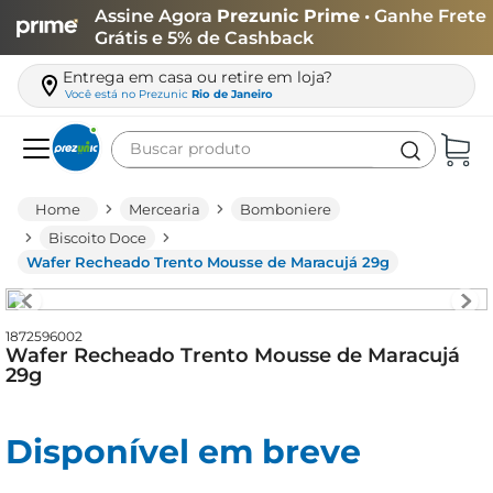
Assine Agora
Prezunic Prime
• Ganhe Frete
Grátis e 5% de Cashback
Entrega em casa ou retire em loja?
Você está no
Prezunic
Rio de Janeiro
Buscar produto
Termos mais buscados
Mercearia
Bomboniere
carne
Biscoito Doce
Wafer Recheado Trento Mousse de Maracujá 29g
leite
café
1872596002
queijo
Wafer Recheado Trento Mousse de Maracujá
29g
arroz
azeite
Disponível em breve
biscoito