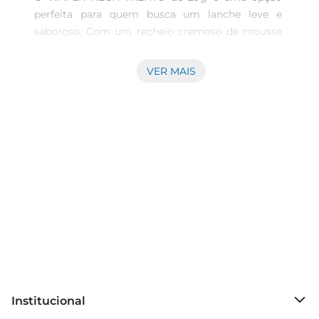
perfeita para quem busca um lanche leve e 
saboroso. Com um recheio cremoso de mousse 
de maracujá, essa iguaria traz a combinação ideal 
entre a crocância da wafer e a suavidade do 
VER MAIS
recheio, proporcionando uma experiência 
gustativa única. Ideal para acompanhar um café 
ou para um lanche a qualquer hora do dia, esse 
wafer é uma escolha que agrada a todos os 
paladares.

Sabor Autêntico de Maracujá  

O destaque desse produto é, sem dúvida, o seu 
recheio de mousse de maracujá. Com um sabor 
marcante e refrescante, ele traz a essência 
dafruta tropical, tornando cada mordida uma 
explosão de sabor. A textura leve e a doçura 
equilibrada fazem do WAFER RECH TRENTO uma 
opção que pode ser apreciada tanto por crianças 
Institucional
quanto por adultos, sendo um verdadeiro convite 