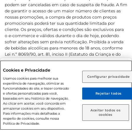
podem ser canceladas em caso de suspeita de fraude. A fim
de garantir o acesso de um maior número de clientes as
nossas promoções, a compra de produtos com preços
promocionais poderá ter sua quantidade limitada por
cliente. Os preços, ofertas e condições são exclusivos para
o e-commerce e válidos durante o dia de hoje, podendo
sofrer alterações sem prévia notificação. Proibida a venda
de bebidas alcoólicas para menores de 18 anos, conforme
Lei n.º 8069/90, art. 81, inciso II (Estatuto da Criança e do
Adolescente). Preços e condições exclusivos para o
www.prezunic.com.br
, podendo sofrer alterações sem aviso
Selecione sua região:
Cookies e Privacidade
prévio. O valor mínimo para as compras on-line é de R$
Configurar privacidade
Rio de Janeiro (RJ)
Goiás (GO)
Usamos cookies para melhorar sua
80,00.
experiência de navegação, otimizar as
Ou
funcionalidades do site, e trazer conteúdo
e ofertas personalizadas para você,
Rejeitar todos
Caso queira comprar online, informe como deseja receber
baseadas em seu histórico de navegação.
suas compras:
Ao clicar em aceitar, você concorda em
armazenar cookies em seu dispositivo.
© 2026 Copyright. Todos os direitos
Aceitar todos os
Para informações mais detalhadas a
Entrega em casa
Retire em Loja
cookies
reservados Prezunic.
respeito de cookies, consulte nossa
Política de Privacidade.