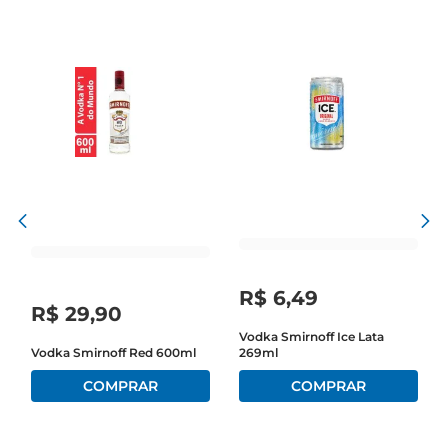
750 ml possui uma graduação alcoólica de38. É 
proibida a venda e o consumo de bebidas 
alcoólicas para menores de 18 anos. Se beber não 
dirija.
R$
6
,
49
R$
29
,
90
Vodka Smirnoff Ice Lata
Vodka Smirnoff Red 600ml
269ml