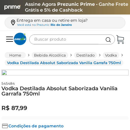
Assine Agora
Prezunic Prime
• Ganhe Frete
Grátis e 5% de Cashback
Entrega em casa ou retire em loja?
Você está no
Prezunic
Rio de Janeiro
Buscar produto
Termos mais buscados
Bebida Alcoólica
Destilado
Vodka
carne
Vodka Destilada Absolut Saborizada Vanilia Garrafa 750ml
leite
café
545484
Vodka Destilada Absolut Saborizada Vanilia
queijo
Garrafa 750ml
arroz
R$
87
,
99
azeite
biscoito
Condições de pagamento