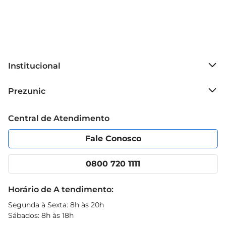
Institucional
Sobre o Prezunic
Prezunic
Grupo Cencosud
Trabalhe conosco
Blog Prezunic
Central de Atendimento
Política de Privacidade
Código de Ética
Portal do fornecedor
Encartes
Fale Conosco
Nossas lojas
App Prezunic
Cencosud Media
Clube Prezunic
0800 720 1111
Receitas
Black Friday
Horário de A tendimento:
Segunda à Sexta: 8h às 20h
Sábados: 8h às 18h