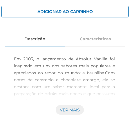
cerveja
iogurte
ADICIONAR AO CARRINHO
papel higiênico
Descrição
Características
Em 2003, o lançamento de Absolut Vanilia foi 
inspirado em um dos sabores mais populares e 
apreciados ao redor do mundo: a baunilha.Com 
notas de caramelo e chocolate amargo, ela se 
destaca com um sabor marcante, ideal para a 
preparação de drinks mais doces e que possuem 
também um toque amargo, como o Vanilia 
Espresso Martini. Assim como os demais 
VER MAIS
produtos da família Absolut, a Absolut Vaniliaé 
produzida sem a adição de açúcar e com 
ingredientes naturais. A vodka Absolut Vanilia de 