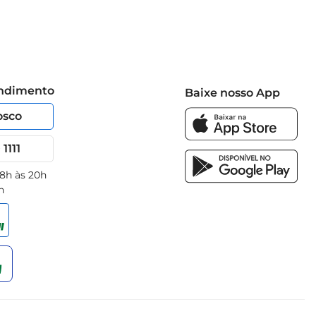
endimento
Baixe nosso App
osco
1111
 8h às 20h
h