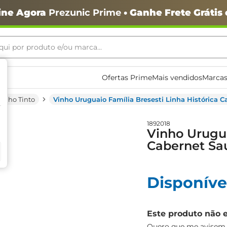
ine Agora
Prezunic Prime
• Ganhe Frete Grátis
ui por produto e/ou marca...
ais buscados
Ofertas Prime
Mais vendidos
Marcas
Vinho Tinto
Vinho Uruguaio Família Bresesti Linha Histórica 
1892018
Vinho Urugua
Cabernet Sa
o
Disponíve
Este produto não 
igiênico
Quero que me avisem q