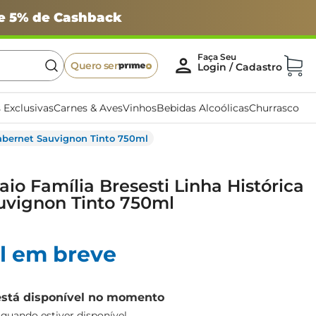
 e 5% de Cashback
Quero ser
 Exclusivas
Carnes & Aves
Vinhos
Bebidas Alcoólicas
Churrasco
Cabernet Sauvignon Tinto 750ml
io Família Bresesti Linha Histórica
uvignon Tinto 750ml
l em breve
está disponível no momento
uando estiver disponível