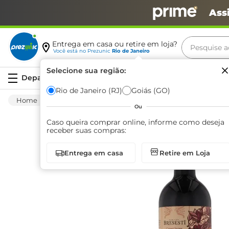
Ass
Pesquise aq
Entrega em casa ou retire em loja?
Você está no
Prezunic
Rio de Janeiro
Termos m
Selecione sua região:
Serviços
carne
Rio de Janeiro (RJ)
Goiás (GO)
Bebida Alcoólica
Vinhos E Espumantes
leite
Ou
café
Caso queira comprar online, informe como deseja
receber suas compras:
queijo
Entrega em casa
Retire em Loja
azeite
biscoit
arroz
iogurte
papel h