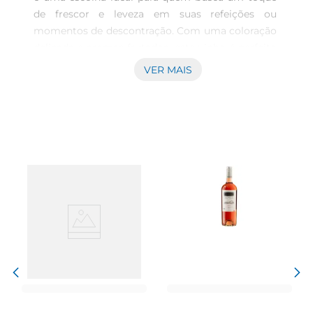
de frescor e leveza em suas refeições ou 
momentos de descontração. Com uma coloração 
delicada e aromas frutados, este vinho é perfeito 
para acompanhar pratos leves, como saladas, 
VER MAIS
frutos do mar e queijos frescos, proporcionando 
uma harmonização que realça os sabores de cada 
ingrediente.\n\nCaracterísticas e sabor  \nEste 
rosé é elaborado com uvas selecionadas, que 
conferem ao vinho notas de frutas vermelhas, 
como morango e framboesa, além de um leve 
toque floral. Seu paladar é equilibrado, com uma 
acidez refrescante que torna cada gole uma 
experiência agradável. Ideal para ser servido bem 
gelado, é uma excelente opção para dias quentes 
ou para brindar momentos especiais com 
amigos e familiares.\n\nRecomendações de uso  
\nO Vinho PorCasal das Cepas Rosé é versátil e 
pode ser apreciado em diversas ocasiões. Seja em 