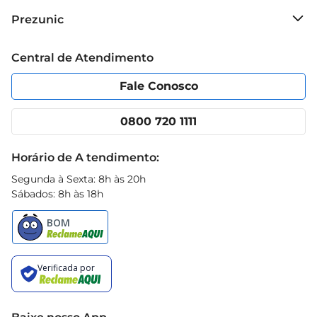
Sobre o Prezunic
Prezunic
Grupo Cencosud
Trabalhe conosco
Blog Prezunic
Central de Atendimento
Política de Privacidade
Código de Ética
Portal do fornecedor
Encartes
Fale Conosco
Nossas lojas
App Prezunic
Cencosud Media
Clube Prezunic
0800 720 1111
Receitas
Black Friday
Horário de A tendimento:
Segunda à Sexta: 8h às 20h
Sábados: 8h às 18h