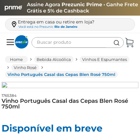
Assine Agora
Prezunic Prime
• Ganhe Frete
Grátis e 5% de Cashback
Entrega em casa ou retire em loja?
Você está no
Prezunic
Rio de Janeiro
Buscar produto
Termos mais buscados
Bebida Alcoólica
Vinhos E Espumantes
carne
Vinho Rosé
Vinho Português Casal das Cepas Blen Rosé 750ml
leite
café
1765384
queijo
Vinho Português Casal das Cepas Blen Rosé
750ml
arroz
biscoito
Disponível em breve
azeite