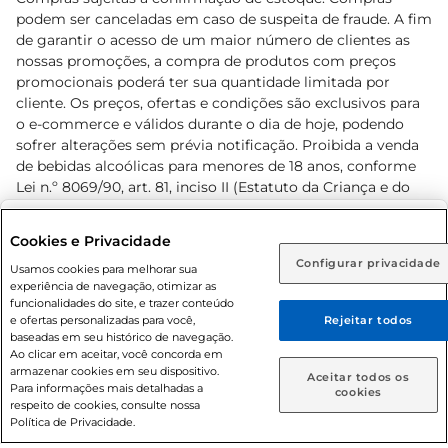
podem ser canceladas em caso de suspeita de fraude. A fim
de garantir o acesso de um maior número de clientes as
nossas promoções, a compra de produtos com preços
promocionais poderá ter sua quantidade limitada por
cliente. Os preços, ofertas e condições são exclusivos para
o e-commerce e válidos durante o dia de hoje, podendo
sofrer alterações sem prévia notificação. Proibida a venda
de bebidas alcoólicas para menores de 18 anos, conforme
Lei n.º 8069/90, art. 81, inciso II (Estatuto da Criança e do
Adolescente). Preços e condições exclusivos para o
www.prezunic.com.br
, podendo sofrer alterações sem aviso
Selecione sua região:
Cookies e Privacidade
prévio. O valor mínimo para as compras on-line é de R$
Configurar privacidade
Rio de Janeiro (RJ)
Goiás (GO)
Usamos cookies para melhorar sua
80,00.
experiência de navegação, otimizar as
Ou
funcionalidades do site, e trazer conteúdo
e ofertas personalizadas para você,
Rejeitar todos
Caso queira comprar online, informe como deseja receber
baseadas em seu histórico de navegação.
suas compras:
Ao clicar em aceitar, você concorda em
armazenar cookies em seu dispositivo.
© 2026 Copyright. Todos os direitos
Aceitar todos os
Para informações mais detalhadas a
Entrega em casa
Retire em Loja
cookies
reservados Prezunic.
respeito de cookies, consulte nossa
Política de Privacidade.