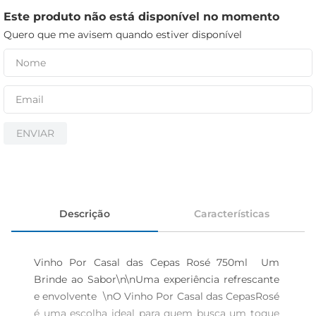
cerveja
Este produto não está disponível no momento
iogurte
Quero que me avisem quando estiver disponível
papel higiênico
ENVIAR
Descrição
Características
Vinho Por Casal das Cepas Rosé 750ml  Um 
Brinde ao Sabor\n\nUma experiência refrescante 
e envolvente  \nO Vinho Por Casal das CepasRosé 
é uma escolha ideal para quem busca um toque 