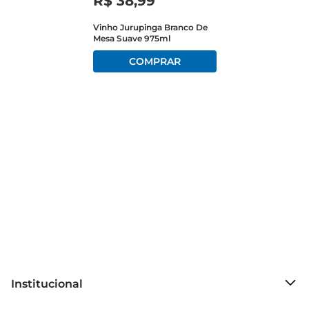
R$
38
,
99
da produção nacional.

Vinho Jurupinga Branco De
Mesa Suave 975ml
Recomendações de Uso  

O Vinho Mioranza Branco Seco é versátil e 
combina com uma ampla variedade de pratos. 
Ele harmoniza perfeitamente com frutos do mar, 
saladas frescas e pratos leves, como frango 
grelhado ou risotos. É a escolha ideal para 
encontros com amigos ou jantares românticos, 
oferecendo uma experiência agradável a cada 
gole.
Institucional