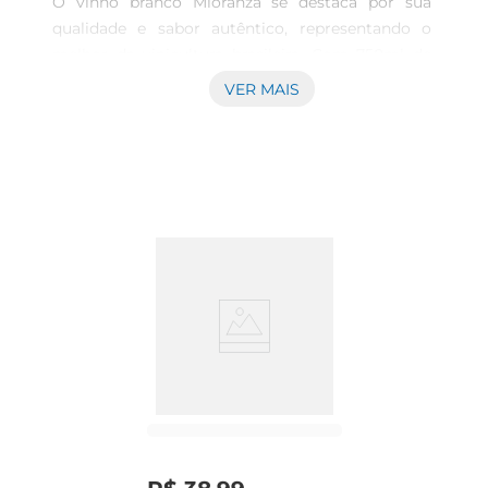
O vinho branco Mioranza se destaca por sua 
qualidade e sabor autêntico, representando o 
melhor da vinicultura brasileira. Com 750ml de 
pura experiência sensorial, este rótulo é a escolha 
VER MAIS
ideal para acompanhar momentos especiais e 
refeições que pedem um toque refinado. 
Elaborado com uvas selecionadas, o Mioranza 
Branco Seco é a harmonia perfeita entre frescor e 
complexidade.

Características Principais  

Este vinho apresenta coloração amarelo palha 
com reflexos esverdeados, evidenciando sua 
juventude e frescor. No olfato, notas frutadas de 
maçã verde e pêssego se destacam, 
proporcionando uma experiência aromática 
envolvente. Ao degustálo, você será surpreendido 
por sua acidez equilibrada e leveza, resultados 
que fazem dele um brinde à tradição e inovação 