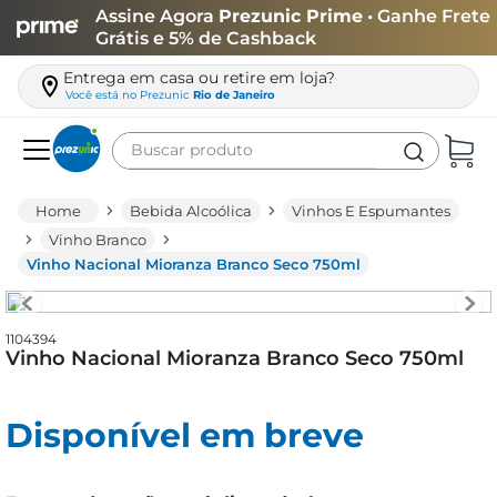
Assine Agora
Prezunic Prime
• Ganhe Frete
Grátis e 5% de Cashback
Entrega em casa ou retire em loja?
Você está no
Prezunic
Rio de Janeiro
Buscar produto
Termos mais buscados
Bebida Alcoólica
Vinhos E Espumantes
carne
Vinho Branco
Vinho Nacional Mioranza Branco Seco 750ml
leite
café
1104394
queijo
Vinho Nacional Mioranza Branco Seco 750ml
azeite
biscoito
Disponível em breve
arroz