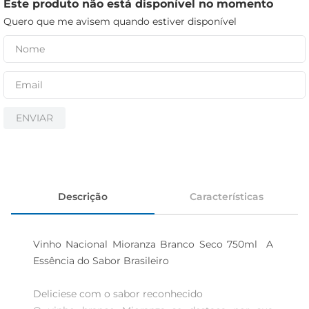
iogurte
Este produto não está disponível no momento
Quero que me avisem quando estiver disponível
papel higiênico
cerveja
ENVIAR
Descrição
Características
Vinho Nacional Mioranza Branco Seco 750ml  A 
Essência do Sabor Brasileiro

Deliciese com o sabor reconhecido  
