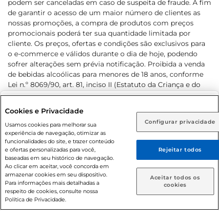
podem ser canceladas em caso de suspeita de fraude. A fim
de garantir o acesso de um maior número de clientes as
nossas promoções, a compra de produtos com preços
promocionais poderá ter sua quantidade limitada por
cliente. Os preços, ofertas e condições são exclusivos para
o e-commerce e válidos durante o dia de hoje, podendo
sofrer alterações sem prévia notificação. Proibida a venda
de bebidas alcoólicas para menores de 18 anos, conforme
Lei n.º 8069/90, art. 81, inciso II (Estatuto da Criança e do
Adolescente). Preços e condições exclusivos para o
www.prezunic.com.br
, podendo sofrer alterações sem aviso
Selecione sua região:
Cookies e Privacidade
prévio. O valor mínimo para as compras on-line é de R$
Configurar privacidade
Rio de Janeiro (RJ)
Goiás (GO)
Usamos cookies para melhorar sua
80,00.
experiência de navegação, otimizar as
Ou
funcionalidades do site, e trazer conteúdo
e ofertas personalizadas para você,
Rejeitar todos
Caso queira comprar online, informe como deseja receber
baseadas em seu histórico de navegação.
suas compras:
Ao clicar em aceitar, você concorda em
armazenar cookies em seu dispositivo.
© 2026 Copyright. Todos os direitos
Aceitar todos os
Para informações mais detalhadas a
Entrega em casa
Retire em Loja
cookies
reservados Prezunic.
respeito de cookies, consulte nossa
Política de Privacidade.