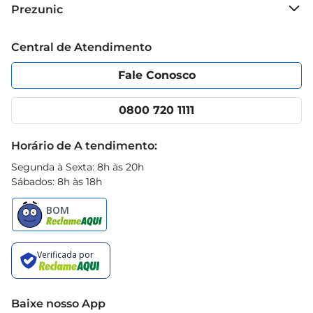
Sobre o Prezunic
Prezunic
Grupo Cencosud
Trabalhe conosco
Blog Prezunic
Central de Atendimento
Política de Privacidade
Código de Ética
Portal do fornecedor
Encartes
Fale Conosco
Nossas lojas
App Prezunic
Cencosud Media
Clube Prezunic
0800 720 1111
Receitas
Black Friday
Horário de A tendimento:
Segunda à Sexta: 8h às 20h
Sábados: 8h às 18h
Baixe nosso App