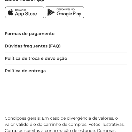
terroir local, entregandoprodutos que falam 
diretamente ao coração dos apreciadores. 

Desfrute de um Vinho Tinto singular e deixe que 
cada gole conte umahistória. O Vinho Italiano 
Formas de pagamento
Vulcanici Sangiovese Puglia Tinto é a escolha 
Dúvidas frequentes (FAQ)
perfeita para quem busca qualidade e tradição 
em sua taça.
Política de troca e devolução
Política de entrega
Condições gerais: Em caso de divergência de valores, o
valor válido é o do carrinho de compras. Fotos ilustrativas.
Compras sujeitas a confirmação de estoque. Compras