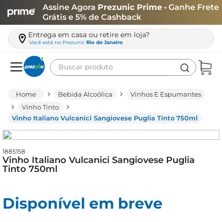
Assine Agora
Prezunic Prime
• Ganhe Frete
Grátis e 5% de Cashback
Entrega em casa ou retire em loja?
Você está no
Prezunic
Rio de Janeiro
Buscar produto
Termos mais buscados
Bebida Alcoólica
Vinhos E Espumantes
carne
Vinho Tinto
Vinho Italiano Vulcanici Sangiovese Puglia Tinto 750ml
leite
café
1885158
queijo
Vinho Italiano Vulcanici Sangiovese Puglia
Tinto 750ml
biscoito
azeite
Disponível em breve
arroz