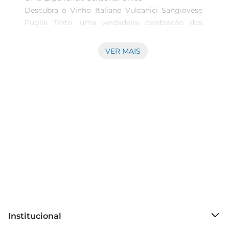
Descubra o Vinho Italiano Vulcanici Sangiovese 
Puglia Tinto, uma verdadeira celebração dos 
sabores autênticos da região da Puglia, no sul da 
Itália. Com um toque de tradição e elaboração 
VER MAIS
cuidadosa, este vinho tinto é ideal para quem 
aprecia uma bebida rica e encorpada. Suas notas 
intensas oferecem uma experiência única que 
encanta o paladar e traz à tona a essência da 
vinicultura da Itália.

Características do Produto  

O Vulcanici Sangiovese destacase pela sua 
coloração rubi profunda, que já antecipa a riqueza 
de sabores presentes. A combinação perfeita de 
uvas Sangiovese proporciona um perfil gustativo 
apurado, ideal para acompanhar uma refeição ou 
desfrutar em momentos de descontração. Cada 
Institucional
garrafa contém 750ml de pura satisfação, 