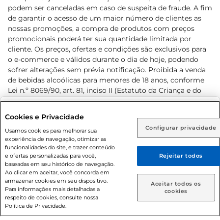
podem ser canceladas em caso de suspeita de fraude. A fim
de garantir o acesso de um maior número de clientes as
nossas promoções, a compra de produtos com preços
promocionais poderá ter sua quantidade limitada por
cliente. Os preços, ofertas e condições são exclusivos para
o e-commerce e válidos durante o dia de hoje, podendo
sofrer alterações sem prévia notificação. Proibida a venda
de bebidas alcoólicas para menores de 18 anos, conforme
Lei n.º 8069/90, art. 81, inciso II (Estatuto da Criança e do
Adolescente). Preços e condições exclusivos para o
www.prezunic.com.br
, podendo sofrer alterações sem aviso
Selecione sua região:
Cookies e Privacidade
prévio. O valor mínimo para as compras on-line é de R$
Configurar privacidade
Rio de Janeiro (RJ)
Goiás (GO)
Usamos cookies para melhorar sua
80,00.
experiência de navegação, otimizar as
Ou
funcionalidades do site, e trazer conteúdo
e ofertas personalizadas para você,
Rejeitar todos
Caso queira comprar online, informe como deseja receber
baseadas em seu histórico de navegação.
suas compras:
Ao clicar em aceitar, você concorda em
armazenar cookies em seu dispositivo.
© 2026 Copyright. Todos os direitos
Aceitar todos os
Para informações mais detalhadas a
Entrega em casa
Retire em Loja
cookies
reservados Prezunic.
respeito de cookies, consulte nossa
Política de Privacidade.