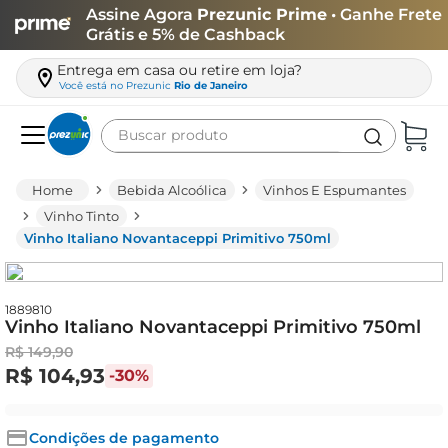
Assine Agora
Prezunic Prime
• Ganhe Frete
Grátis e 5% de Cashback
Entrega em casa ou retire em loja?
Você está no
Prezunic
Rio de Janeiro
Buscar produto
Termos mais buscados
Bebida Alcoólica
Vinhos E Espumantes
carne
Vinho Tinto
Vinho Italiano Novantaceppi Primitivo 750ml
leite
café
queijo
1889810
Vinho Italiano Novantaceppi Primitivo 750ml
arroz
R$
149
,
90
R$
104
,
93
-
30%
azeite
biscoito
Condições de pagamento