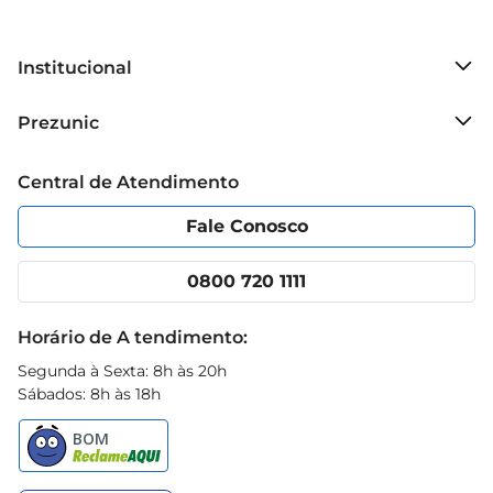
Institucional
Sobre o Prezunic
Prezunic
Grupo Cencosud
Trabalhe conosco
Blog Prezunic
Central de Atendimento
Política de Privacidade
Código de Ética
Portal do fornecedor
Encartes
Fale Conosco
Nossas lojas
App Prezunic
Cencosud Media
Clube Prezunic
0800 720 1111
Receitas
Black Friday
Horário de A tendimento:
Segunda à Sexta: 8h às 20h
Sábados: 8h às 18h