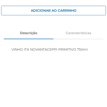
cerveja
iogurte
ADICIONAR AO CARRINHO
papel higiênico
Descrição
Características
VINHO ITA NOVANTACEPPI PRIMITIVO 750ml