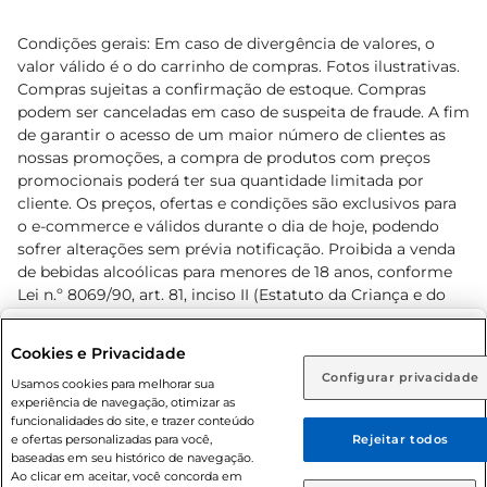
Condições gerais: Em caso de divergência de valores, o
valor válido é o do carrinho de compras. Fotos ilustrativas.
Compras sujeitas a confirmação de estoque. Compras
podem ser canceladas em caso de suspeita de fraude. A fim
de garantir o acesso de um maior número de clientes as
nossas promoções, a compra de produtos com preços
promocionais poderá ter sua quantidade limitada por
cliente. Os preços, ofertas e condições são exclusivos para
o e-commerce e válidos durante o dia de hoje, podendo
sofrer alterações sem prévia notificação. Proibida a venda
de bebidas alcoólicas para menores de 18 anos, conforme
Lei n.º 8069/90, art. 81, inciso II (Estatuto da Criança e do
Adolescente). Preços e condições exclusivos para o
www.prezunic.com.br
, podendo sofrer alterações sem aviso
Selecione sua região:
Cookies e Privacidade
prévio. O valor mínimo para as compras on-line é de R$
Configurar privacidade
Rio de Janeiro (RJ)
Goiás (GO)
Usamos cookies para melhorar sua
80,00.
experiência de navegação, otimizar as
Ou
funcionalidades do site, e trazer conteúdo
e ofertas personalizadas para você,
Rejeitar todos
Caso queira comprar online, informe como deseja receber
baseadas em seu histórico de navegação.
suas compras:
Ao clicar em aceitar, você concorda em