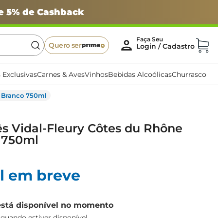
 e 5% de Cashback
Quero ser
 Exclusivas
Carnes & Aves
Vinhos
Bebidas Alcoólicas
Churrasco
o Branco 750ml
s Vidal-Fleury Côtes du Rhône
 750ml
l em breve
está disponível no momento
uando estiver disponível