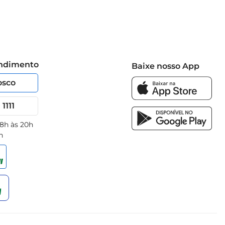
endimento
Baixe nosso App
osco
1111
 8h às 20h
h