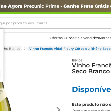
ine Agora
Prezunic Prime
• Ganhe Frete Grátis
ui por produto e/ou marca...
ais buscados
Ofertas Prime
Mais vendidos
Marcas
Vinho Branco
Vinho Francês Vidal-Fleury Côtes du Rhône Sec
1891108
Vinho Francê
Seco Branco
o
Disponíve
Este produto não 
igiênico
Quero que me avisem q