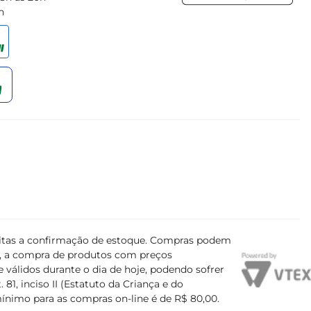
h
or e elegância. Desfrute de cada gole e permitase ser 
ujeitas a confirmação de estoque. Compras podem
s, a compra de produtos com preços
 válidos durante o dia de hoje, podendo sofrer
81, inciso II (Estatuto da Criança e do
mínimo para as compras on-line é de R$ 80,00.