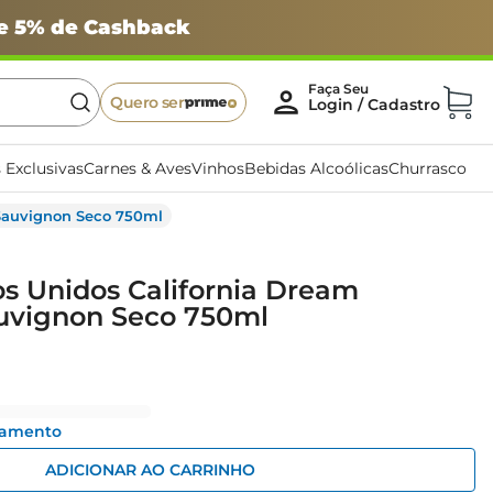
 e 5% de Cashback
Quero ser
 Exclusivas
Carnes & Aves
Vinhos
Bebidas Alcoólicas
Churrasco
 Sauvignon Seco 750ml
s Unidos California Dream
uvignon Seco 750ml
gamento
ADICIONAR AO CARRINHO