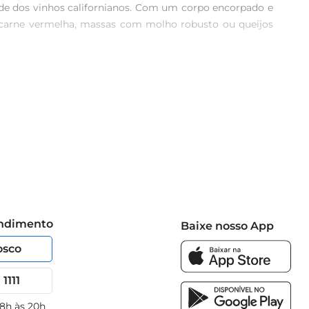
de dos vinhos californianos. Com um corpo encorpado e 
e carne vermelha, massas com molho robusto ou queijos 
lfato, destacamse aromas de frutas escuras como ameixa e 
valho. No paladar, a combinação de frutas maduras e um 
rimenteo com um suculento filé mignon grelhado, uma 
ele um excelente acompanhante para momentos especiais, 
endimento
Baixe nosso App
osco
1111
 8h às 20h