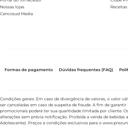
Portal do fornecedor
Clube Pr
 Teor Alcoólico: 13,5  

Nossas lojas
Receitas
Cencosud Media
O Vinho USA California Dream Cabernet Sauvignon é a e
transportado para os vinhedos ensolarados da Califórnia.
Formas de pagamento
Dúvidas frequentes (FAQ)
Polí
Condições gerais: Em caso de divergência de valores, o valor v
ser canceladas em caso de suspeita de fraude. A fim de garant
promocionais poderá ter sua quantidade limitada por cliente. Os
alterações sem prévia notificação. Proibida a venda de bebidas al
Adolescente). Preços e condições exclusivos para o
www.prezuni