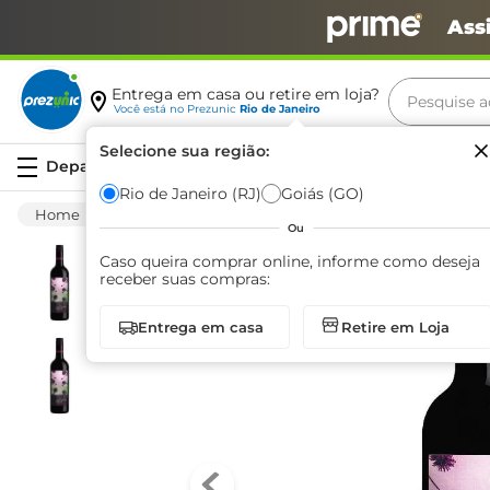
Ass
Pesquise aq
Entrega em casa ou retire em loja?
Você está no
Prezunic
Rio de Janeiro
Termos m
Selecione sua região:
Serviços
carne
Rio de Janeiro (RJ)
Goiás (GO)
Bebida Alcoólica
Vinhos E Espumantes
leite
Ou
café
Caso queira comprar online, informe como deseja
receber suas compras:
queijo
Entrega em casa
Retire em Loja
azeite
biscoit
arroz
iogurte
papel h