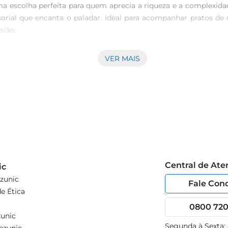
 escolha perfeita para quem aprecia a riqueza e a complexida
nsorial que encanta o paladar. Ideal para acompanhar pratos d
ião.

VER MAIS
intensa, que já antecipa a qualidade do que está por vir. No o
baunilha, resultado do seu envelhecimento em barricas de car
dável, fazendo deste vinho uma verdadeira obraprima.

 harmoniza perfeitamente com uma variedade de pratos. Expe
variados. Sua estrutura robusta e acidez equilibrada fazem d
 amigos.

Central de At
ic
zunic
Fale Con
e Ética
0800 720 
unic
Segunda à Sexta: