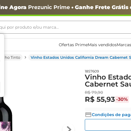
ine Agora
Prezunic Prime
• Ganhe Frete Grátis
ui por produto e/ou marca...
ais buscados
Ofertas Prime
Mais vendidos
Marcas
Vinho Tinto
Vinho Estados Unidos California Dream Cabernet
1857609
Vinho Estado
Cabernet Sa
R$
79
,
90
R$
55
,
93
-
30%
o
Condições de pa
igiênico