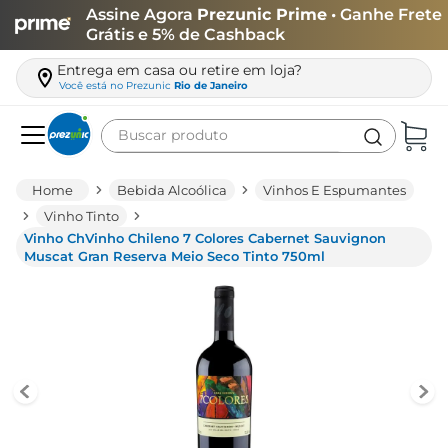
Assine Agora
Prezunic Prime
• Ganhe Frete
Grátis e 5% de Cashback
Entrega em casa ou retire em loja?
Você está no
Prezunic
Rio de Janeiro
Buscar produto
Termos mais buscados
Bebida Alcoólica
Vinhos E Espumantes
carne
Vinho Tinto
Vinho ChVinho Chileno 7 Colores Cabernet Sauvignon
leite
Muscat Gran Reserva Meio Seco Tinto 750ml
café
queijo
arroz
biscoito
azeite