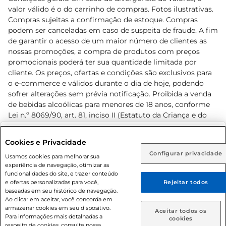
valor válido é o do carrinho de compras. Fotos ilustrativas.
Compras sujeitas a confirmação de estoque. Compras
podem ser canceladas em caso de suspeita de fraude. A fim
de garantir o acesso de um maior número de clientes as
nossas promoções, a compra de produtos com preços
promocionais poderá ter sua quantidade limitada por
cliente. Os preços, ofertas e condições são exclusivos para
o e-commerce e válidos durante o dia de hoje, podendo
sofrer alterações sem prévia notificação. Proibida a venda
de bebidas alcoólicas para menores de 18 anos, conforme
Lei n.º 8069/90, art. 81, inciso II (Estatuto da Criança e do
Adolescente). Preços e condições exclusivos para o
www.prezunic.com.br
, podendo sofrer alterações sem aviso
Selecione sua região:
Cookies e Privacidade
prévio. O valor mínimo para as compras on-line é de R$
Configurar privacidade
Rio de Janeiro (RJ)
Goiás (GO)
Usamos cookies para melhorar sua
80,00.
experiência de navegação, otimizar as
Ou
funcionalidades do site, e trazer conteúdo
e ofertas personalizadas para você,
Rejeitar todos
Caso queira comprar online, informe como deseja receber
baseadas em seu histórico de navegação.
suas compras:
Ao clicar em aceitar, você concorda em
armazenar cookies em seu dispositivo.
© 2026 Copyright. Todos os direitos
Aceitar todos os
Para informações mais detalhadas a
Entrega em casa
Retire em Loja
cookies
reservados Prezunic.
respeito de cookies, consulte nossa