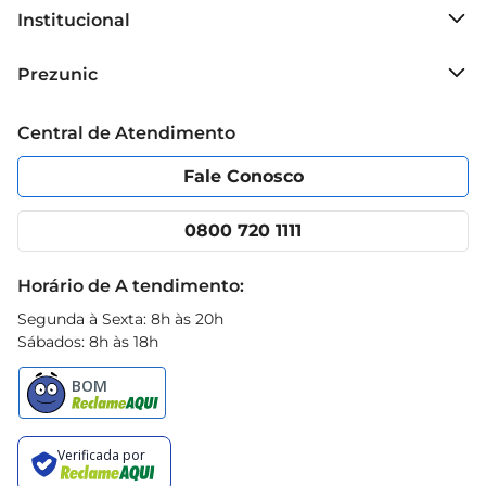
Institucional
Sobre o Prezunic
Prezunic
Grupo Cencosud
Trabalhe conosco
Blog Prezunic
Central de Atendimento
Política de Privacidade
Código de Ética
Portal do fornecedor
Encartes
Fale Conosco
Nossas lojas
App Prezunic
Cencosud Media
Clube Prezunic
0800 720 1111
Receitas
Black Friday
Horário de A tendimento:
Segunda à Sexta: 8h às 20h
Sábados: 8h às 18h