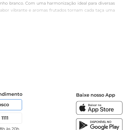
vinho branco. Com uma harmonização ideal para diversas 
 sabor vibrante e aromas frutados tornam cada taça uma 
 como limão e maracujá. Na boca, é leve e refrescante, 
atilidade, sendo perfeito para ser degustado sozinho ou 
 sua adega. Com um teor alcoólico de12,5, ele traz um 
a e qualidade. 

erecer.
endimento
Baixe nosso App
osco
1111
 8h às 20h