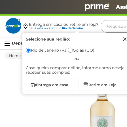
Ass
Pesquise aq
Entrega em casa ou retire em loja?
Você está no
Prezunic
Rio de Janeiro
Termos m
Selecione sua região:
Serviços
carne
Rio de Janeiro (RJ)
Goiás (GO)
Bebida Alcoólica
Vinhos E Espumantes
leite
Ou
café
Caso queira comprar online, informe como deseja
receber suas compras:
queijo
Entrega em casa
Retire em Loja
biscoit
azeite
arroz
iogurte
papel h