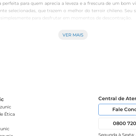
 perfeita para quem aprecia a leveza e a frescura de um bom 
te selecionadas, que trazem o melhor do terroir chileno. Seu
ou simplesmente para desfrutar em momentos de descontração.

VER MAIS
ca, com notas cítricas e toques herbáceos que remetem a frutas
adável e persistente. É um vinho que se destaca pela sua vers
eijos leves.

 Chi Sol de Chile Sauvignon Blanc é uma adição sofisticada à
 amarelo palha com reflexos esverdeados, evidenciando sua frescur
deixese levar por uma viagem de sabores que só o Chile pode of
Central de At
ic
zunic
Fale Con
e Ética
0800 720 
unic
Segunda à Sexta: