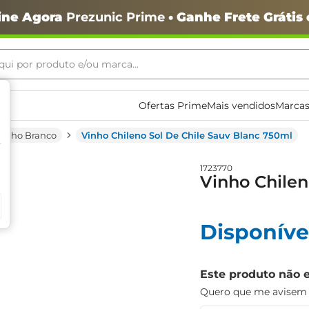
ine Agora
Prezunic Prime
• Ganhe Frete Grátis
ui por produto e/ou marca...
ais buscados
Ofertas Prime
Mais vendidos
Marcas
Vinho Branco
Vinho Chileno Sol De Chile Sauv Blanc 750ml
1723770
Vinho Chilen
o
Disponíve
Este produto não 
Quero que me avisem q
igiênico