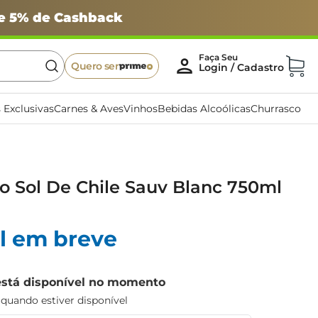
 e 5% de Cashback
Quero ser
 Exclusivas
Carnes & Aves
Vinhos
Bebidas Alcoólicas
Churrasco
o Sol De Chile Sauv Blanc 750ml
l em breve
está disponível no momento
uando estiver disponível