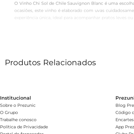
O Vinho Chi Sol de Chile Sauvignon Blanc é uma escolha
ocasiões, este vinho é elaborado com uvas cuidadosamen
experiência única, ideal para acompanhar pratos leves 
Aroma e Sabor  

Este Sauvignon Blanc apresenta uma paleta aromática ri
com uma acidez equilibrada que proporciona um final agr
em companhia de pratos como saladas, frutos do mar e qu
Produtos Relacionados
Especificações e Detalhes  

Apresentado em uma elegante garrafa de 750ml, o Vinho
equilíbrio perfeito entre sabor e leveza. Sua coloração é
Experimente o Vinho Chi Sol de Chile Sauvignon Blanc e 
Institucional
Prezun
Sobre o Prezunic
Blog Pre
O Grupo
Código d
Trabalhe conosco
Encartes
Política de Privacidade
App Prez