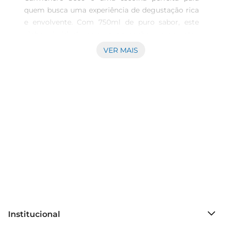
quem busca uma experiência de degustação rica 
e envolvente. Com 750ml de puro sabor, este 
vinho é ideal para acompanhar momentos 
especiais ou para desfrutar em um jantar 
VER MAIS
descontraído. A uva Carmenere, conhecida por 
suas notas frutadas e especiarias, traz um caráter 
marcante a cada gole, tornandoo uma excelente 
opção para os apreciadores de vinhos 
tintos.\n\nCaracterísticas e Notas de Degustação  
\nEste vinho apresenta uma coloração intensa, 
com tons rubi que refletem sua qualidade.No 
nariz, é possível perceber aromas de frutas 
vermelhas maduras, como ameixa e cereja, 
combinados com sutis notas de especiarias que 
enriquecem sua complexidade. Ao paladar, o Chi 
Foye Carmenere revelase encorpado, com 
taninos suaves e um final persistente que convida 
Institucional
a mais uma taça. É um vinho que harmoniza 