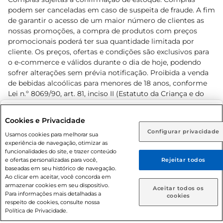
podem ser canceladas em caso de suspeita de fraude. A fim
de garantir o acesso de um maior número de clientes as
nossas promoções, a compra de produtos com preços
promocionais poderá ter sua quantidade limitada por
cliente. Os preços, ofertas e condições são exclusivos para
o e-commerce e válidos durante o dia de hoje, podendo
sofrer alterações sem prévia notificação. Proibida a venda
de bebidas alcoólicas para menores de 18 anos, conforme
Lei n.º 8069/90, art. 81, inciso II (Estatuto da Criança e do
Adolescente). Preços e condições exclusivos para o
www.prezunic.com.br
, podendo sofrer alterações sem aviso
Selecione sua região:
Cookies e Privacidade
prévio. O valor mínimo para as compras on-line é de R$
Configurar privacidade
Rio de Janeiro (RJ)
Goiás (GO)
Usamos cookies para melhorar sua
80,00.
experiência de navegação, otimizar as
Ou
funcionalidades do site, e trazer conteúdo
e ofertas personalizadas para você,
Rejeitar todos
Caso queira comprar online, informe como deseja receber
baseadas em seu histórico de navegação.
suas compras:
Ao clicar em aceitar, você concorda em
armazenar cookies em seu dispositivo.
© 2026 Copyright. Todos os direitos
Aceitar todos os
Para informações mais detalhadas a
Entrega em casa
Retire em Loja
cookies
reservados Prezunic.
respeito de cookies, consulte nossa
Política de Privacidade.