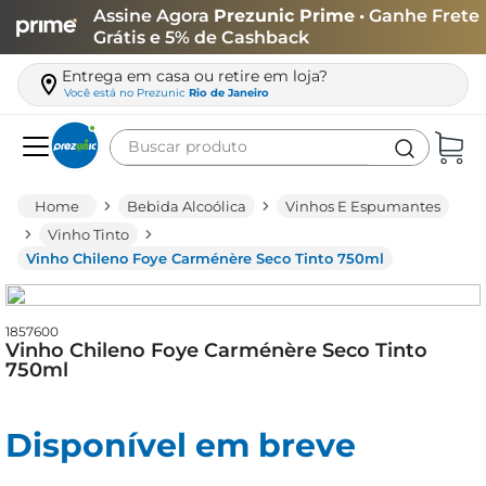
Assine Agora
Prezunic Prime
• Ganhe Frete
Grátis e 5% de Cashback
Entrega em casa ou retire em loja?
Você está no
Prezunic
Rio de Janeiro
Buscar produto
Termos mais buscados
Bebida Alcoólica
Vinhos E Espumantes
carne
Vinho Tinto
Vinho Chileno Foye Carménère Seco Tinto 750ml
leite
café
1857600
queijo
Vinho Chileno Foye Carménère Seco Tinto
750ml
arroz
azeite
Disponível em breve
biscoito