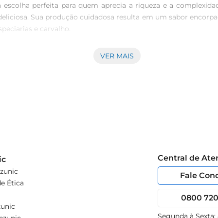
scolha perfeita para quem aprecia a riqueza e a complexidade
liciosa. Sua produção cuidadosa resulta em um sabor encorpad
eciarias e carvalho.

VER MAIS
uma variedade de pratos. É uma excelente opção para acompanh
isso, pode ser apreciado com queijos curados, que realçam ai
tos, criando uma experiência gastronômica memorável.

uis é resultado de um processo de vinificação meticuloso, que 
que contribui para sua complexidade e suavidade. Com um teor a
Central de At
ic
zunic
Fale Con
e Ética
0800 720 
unic
Segunda à Sexta: