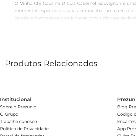
O Vinho Chi Cousino D Luis Cabernet Sauvignon é uma e
momentos especiais ou para acompanhar uma refeição de
cerejas e framboesas, combinadas com sutis toques de esp
Harmonização perfeita  

Este Cabernet Sauvignon é versátil e combina bem com 
mignon, ou pratos de massa com molhos robustos. Além d
você poderá sentir aharmonia entre o vinho e os alimen
Produtos Relacionados
Características e produção  

Produzido na renomada região vinícola, o Chi Cousino D L
passa por um envelhecimento em barricas de carvalho, o 
e pela elegância que traz a cada taça.
Institucional
Prezun
Sobre o Prezunic
Blog Pre
O Grupo
Código d
Trabalhe conosco
Encartes
Política de Privacidade
App Prez