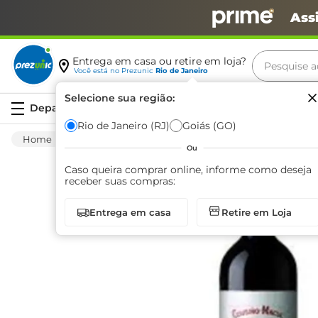
Ass
Pesquise aq
Entrega em casa ou retire em loja?
Você está no
Prezunic
Rio de Janeiro
Termos m
Selecione sua região:
Serviços
carne
Rio de Janeiro (RJ)
Goiás (GO)
Bebida Alcoólica
Vinhos E Espumantes
leite
Ou
café
Caso queira comprar online, informe como deseja
receber suas compras:
queijo
Entrega em casa
Retire em Loja
arroz
azeite
biscoit
cerveja
iogurte