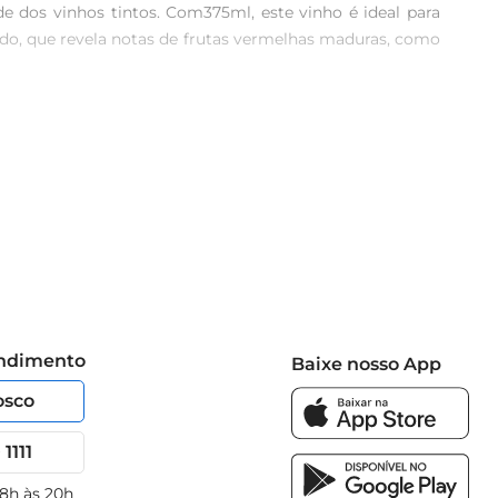
 dos vinhos tintos. Com375ml, este vinho é ideal para 
o, que revela notas de frutas vermelhas maduras, como 
ar carnes vermelhas grelhadas, como um suculento filé 
nda mais suas características gustativas. A cada gole, 
respeita as tradições e técnicas da viticultura. O vinho 
lcoólico equilibrado, ele se destaca pela sua suavidade 
endimento
Baixe nosso App
osco
1111
 8h às 20h