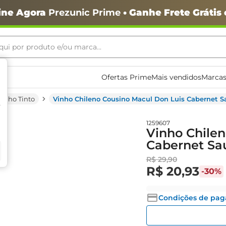
ine Agora
Prezunic Prime
• Ganhe Frete Grátis
ui por produto e/ou marca...
ais buscados
Ofertas Prime
Mais vendidos
Marcas
Vinho Tinto
Vinho Chileno Cousino Macul Don Luis Cabernet 
1259607
Vinho Chilen
Cabernet Sa
R$
29
,
90
R$
20
,
93
-
30%
o
Condições de pa