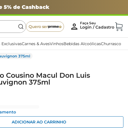
 e 5% de Cashback
Quero ser
 Exclusivas
Carnes & Aves
Vinhos
Bebidas Alcoólicas
Churrasco
Sauvignon 375ml
o Cousino Macul Don Luis
uvignon 375ml
gamento
ADICIONAR AO CARRINHO