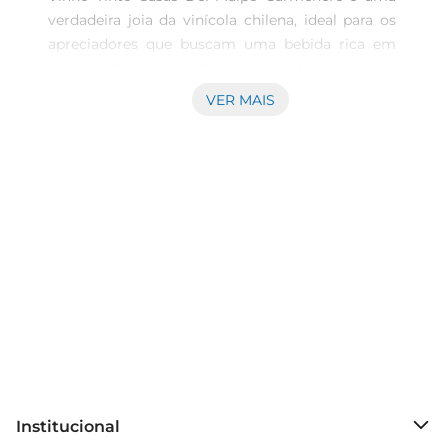
verdadeira joia da vinícola chilena, ideal para os 
apreciadores que buscam uma bebida rica em 
características aromáticas marcantes. Com sua 
cor profunda e intensa, cada gole revela um 
VER MAIS
mundo de sabores que vai conquistar os 
paladares mais exigentes. Este vinho é a escolha 
perfeita para acompanhar jantares especiais ou 
para uma confraternização entre 
amigos.\n\nNotas de Degustação\nEste 
Carmenere apresenta um perfil frutado, com 
destaque para notas de frutas vermelhas 
maduras, como cerejas e amoras, entrelaçadas 
com sutis toques de especiarias. O equilíbrio 
entre a doçura das frutas e a leve picância lhe 
confereuma complexidade única, que se 
desenvolve ao longo da degustação. É um 
produto que reflete a essência do terroir chileno, 
Institucional
entregando uma experiência gustativa autêntica 