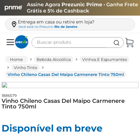
Assine Agora
Prezunic Prime
• Ganhe Frete
Grátis e 5% de Cashback
Entrega em casa ou retire em loja?
Você está no
Prezunic
Rio de Janeiro
Buscar produto
Termos mais buscados
Bebida Alcoólica
Vinhos E Espumantes
carne
Vinho Tinto
Vinho Chileno Casas Del Maipo Carmenere Tinto 750ml
leite
café
1886579
queijo
Vinho Chileno Casas Del Maipo Carmenere
Tinto 750ml
arroz
azeite
Disponível em breve
biscoito