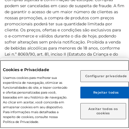
podem ser canceladas em caso de suspeita de fraude. A fim
de garantir o acesso de um maior número de clientes as
nossas promoções, a compra de produtos com preços
promocionais poderá ter sua quantidade limitada por
cliente. Os preços, ofertas e condições são exclusivos para
o e-commerce e válidos durante o dia de hoje, podendo
sofrer alterações sem prévia notificação. Proibida a venda
de bebidas alcoólicas para menores de 18 anos, conforme
Lei n.º 8069/90, art. 81, inciso II (Estatuto da Criança e do
Adolescente). Preços e condições exclusivos para o
www.prezunic.com.br
, podendo sofrer alterações sem aviso
Selecione sua região:
Cookies e Privacidade
prévio. O valor mínimo para as compras on-line é de R$
Configurar privacidade
Rio de Janeiro (RJ)
Goiás (GO)
Usamos cookies para melhorar sua
80,00.
experiência de navegação, otimizar as
Ou
funcionalidades do site, e trazer conteúdo
e ofertas personalizadas para você,
Rejeitar todos
Caso queira comprar online, informe como deseja receber
baseadas em seu histórico de navegação.
suas compras:
Ao clicar em aceitar, você concorda em
armazenar cookies em seu dispositivo.
© 2026 Copyright. Todos os direitos
Aceitar todos os
Para informações mais detalhadas a
Entrega em casa
Retire em Loja
cookies
reservados Prezunic.
respeito de cookies, consulte nossa
Política de Privacidade.