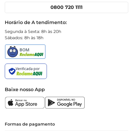
Cencosud Media
Clube Prezunic
0800 720 1111
Receitas
Black Friday
Horário de A tendimento:
Segunda à Sexta: 8h às 20h
Sábados: 8h às 18h
Baixe nosso App
Formas de pagamento