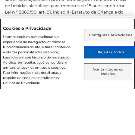
de bebidas alcoólicas para menores de 18 anos, conforme
Lei n.º 8069/90, art. 81, inciso II (Estatuto da Criança e do
Adolescente). Preços e condições exclusivos para o
www.prezunic.com.br
, podendo sofrer alterações sem aviso
Selecione sua região:
Cookies e Privacidade
prévio. O valor mínimo para as compras on-line é de R$
Configurar privacidade
Rio de Janeiro (RJ)
Goiás (GO)
Usamos cookies para melhorar sua
80,00.
experiência de navegação, otimizar as
Ou
funcionalidades do site, e trazer conteúdo
e ofertas personalizadas para você,
Rejeitar todos
Caso queira comprar online, informe como deseja receber
baseadas em seu histórico de navegação.
suas compras:
Ao clicar em aceitar, você concorda em
armazenar cookies em seu dispositivo.
© 2026 Copyright. Todos os direitos
Aceitar todos os
Para informações mais detalhadas a
Entrega em casa
Retire em Loja
cookies
reservados Prezunic.
respeito de cookies, consulte nossa
Política de Privacidade.
Cencosud Brasil Comercial SA.CNPJ sob n° 39.346.861/0350-
38 . Sediada na Av. das Nações Unidas, 12.995, 21º andar, CEP:
04.578-000, Bairro Brooklin Paulista, na cidade de São Paulo
- SP.