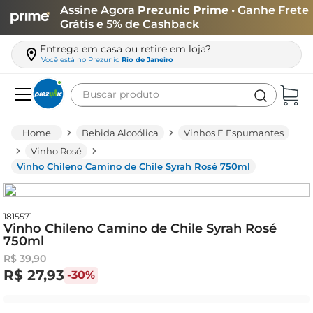
Assine Agora
Prezunic Prime
• Ganhe Frete
Grátis e 5% de Cashback
Entrega em casa ou retire em loja?
Você está no
Prezunic
Rio de Janeiro
Buscar produto
Termos mais buscados
Bebida Alcoólica
Vinhos E Espumantes
carne
Vinho Rosé
Vinho Chileno Camino de Chile Syrah Rosé 750ml
leite
café
queijo
1815571
Vinho Chileno Camino de Chile Syrah Rosé
750ml
arroz
R$
39
,
90
azeite
R$
27
,
93
-
30%
biscoito