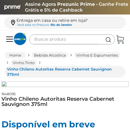
Assine Agora
Prezunic Prime
• Ganhe Frete
Grátis e 5% de Cashback
Entrega em casa ou retire em loja?
Você está no
Prezunic
Rio de Janeiro
Buscar produto
Termos mais buscados
Bebida Alcoólica
Vinhos E Espumantes
carne
Vinho Tinto
Vinho Chileno Autoritas Reserva Cabernet Sauvignon
leite
375ml
café
queijo
1648095
Vinho Chileno Autoritas Reserva Cabernet
biscoito
Sauvignon 375ml
azeite
arroz
Disponível em breve