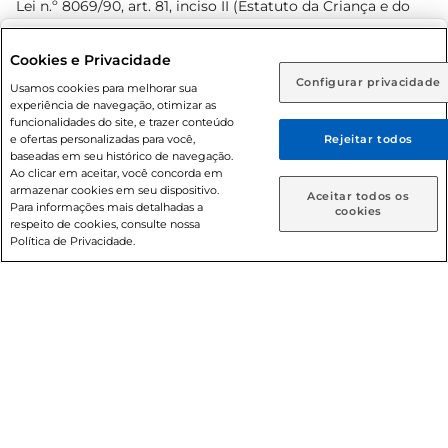
Lei n.º 8069/90, art. 81, inciso II (Estatuto da Criança e do
Adolescente). Preços e condições exclusivos para o
www.prezunic.com.br
, podendo sofrer alterações sem aviso
Selecione sua região:
Cookies e Privacidade
prévio. O valor mínimo para as compras on-line é de R$
Configurar privacidade
Rio de Janeiro (RJ)
Goiás (GO)
Usamos cookies para melhorar sua
80,00.
experiência de navegação, otimizar as
Ou
funcionalidades do site, e trazer conteúdo
e ofertas personalizadas para você,
Rejeitar todos
Caso queira comprar online, informe como deseja receber
baseadas em seu histórico de navegação.
suas compras:
Ao clicar em aceitar, você concorda em
armazenar cookies em seu dispositivo.
© 2026 Copyright. Todos os direitos
Aceitar todos os
Para informações mais detalhadas a
Entrega em casa
Retire em Loja
cookies
reservados Prezunic.
respeito de cookies, consulte nossa
Política de Privacidade.
Cencosud Brasil Comercial SA.CNPJ sob n° 39.346.861/0350-
38 . Sediada na Av. das Nações Unidas, 12.995, 21º andar, CEP:
04.578-000, Bairro Brooklin Paulista, na cidade de São Paulo
- SP.