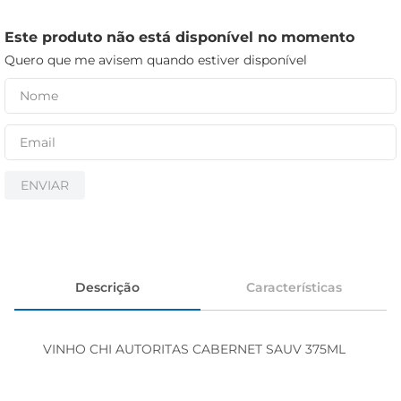
iogurte
papel higiênico
Este produto não está disponível no momento
Quero que me avisem quando estiver disponível
cerveja
ENVIAR
Descrição
Características
VINHO CHI AUTORITAS CABERNET SAUV 375ML