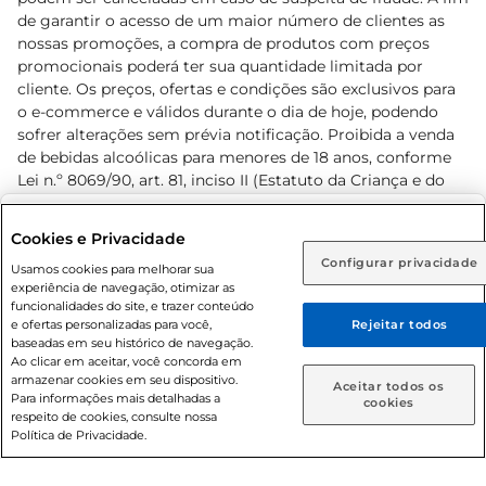
de garantir o acesso de um maior número de clientes as
nossas promoções, a compra de produtos com preços
promocionais poderá ter sua quantidade limitada por
cliente. Os preços, ofertas e condições são exclusivos para
o e-commerce e válidos durante o dia de hoje, podendo
sofrer alterações sem prévia notificação. Proibida a venda
de bebidas alcoólicas para menores de 18 anos, conforme
Lei n.º 8069/90, art. 81, inciso II (Estatuto da Criança e do
Adolescente). Preços e condições exclusivos para o
www.prezunic.com.br
, podendo sofrer alterações sem aviso
Selecione sua região:
Cookies e Privacidade
prévio. O valor mínimo para as compras on-line é de R$
Configurar privacidade
Rio de Janeiro (RJ)
Goiás (GO)
Usamos cookies para melhorar sua
80,00.
experiência de navegação, otimizar as
Ou
funcionalidades do site, e trazer conteúdo
e ofertas personalizadas para você,
Rejeitar todos
Caso queira comprar online, informe como deseja receber
baseadas em seu histórico de navegação.
suas compras:
Ao clicar em aceitar, você concorda em
armazenar cookies em seu dispositivo.
© 2026 Copyright. Todos os direitos
Aceitar todos os
Para informações mais detalhadas a
Entrega em casa
Retire em Loja
cookies
reservados Prezunic.
respeito de cookies, consulte nossa
Política de Privacidade.