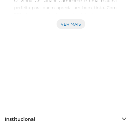
O Vinho Chi Affani Carmenere é uma escolha 
perfeita para quem aprecia um bom tinto. Com 
750ml de pura elegância, este vinho traz em sua 
essência a riqueza do terroir chileno, oferecendo 
VER MAIS
uma experiência sensorial que encanta os 
paladares mais exigentes. Ideal para acompanhar 
momentosespeciais ou para desfrutar em um 
jantar relaxante, ele promete surpreender a cada 
gole.

Notas de Degustação  

Este Carmenere apresenta uma coloração 
intensa, com reflexos violáceos que já antecipam 
sua profundidade. No nariz, destacase por aromas 
envolventesde frutas vermelhas maduras, como 
ameixa e cereja, combinados com notas sutis de 
especiarias e um leve toque de baunilha. Em 
Institucional
boca, revelase encorpado, com taninos macios e 
uma acidez equilibrada, proporcionando um final 
Sobre o Prezunic