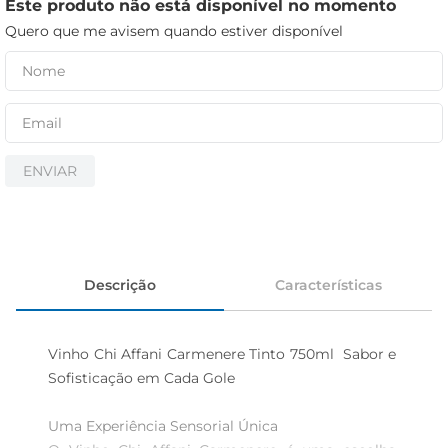
cerveja
Este produto não está disponível no momento
Quero que me avisem quando estiver disponível
iogurte
papel higiênico
ENVIAR
Descrição
Características
Vinho Chi Affani Carmenere Tinto 750ml  Sabor e 
Sofisticação em Cada Gole

Uma Experiência Sensorial Única  
