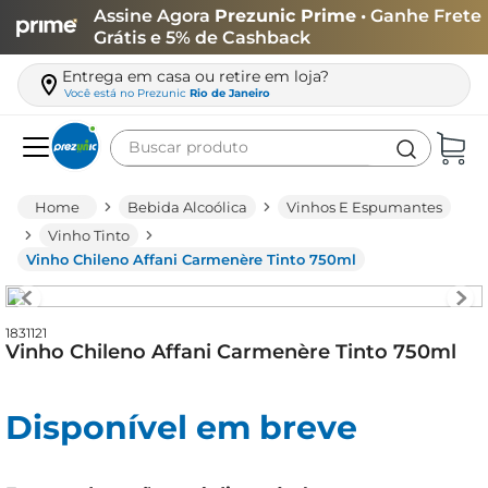
Assine Agora
Prezunic Prime
• Ganhe Frete
Grátis e 5% de Cashback
Entrega em casa ou retire em loja?
Você está no
Prezunic
Rio de Janeiro
Buscar produto
Termos mais buscados
Bebida Alcoólica
Vinhos E Espumantes
carne
Vinho Tinto
Vinho Chileno Affani Carmenère Tinto 750ml
leite
café
1831121
queijo
Vinho Chileno Affani Carmenère Tinto 750ml
arroz
azeite
Disponível em breve
biscoito