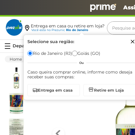
Ass
Pesquise aq
Entrega em casa ou retire em loja?
Você está no
Prezunic
Rio de Janeiro
Termos m
Selecione sua região:
Serviços
carne
Rio de Janeiro (RJ)
Goiás (GO)
Bebida Alcoólica
Vinhos E Espumantes
leite
Ou
café
Caso queira comprar online, informe como deseja
receber suas compras:
queijo
Entrega em casa
Retire em Loja
arroz
azeite
biscoit
cerveja
iogurte