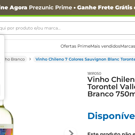
ine Agora
Prezunic Prime
• Ganhe Frete Grátis
ui por produto e/ou marca...
ais buscados
Ofertas Prime
Mais vendidos
Marcas
Vinho Branco
Vinho Chileno 7 Colores Sauvignon Blanc Toront
1891050
Vinho Chilen
Torontel Val
Branco 750m
Disponíve
o
Este produto não 