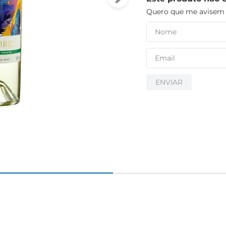
Quero que me avisem q
igiênico
ENVIAR