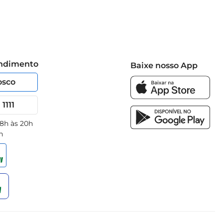
endimento
Baixe nosso App
osco
1111
 8h às 20h
h