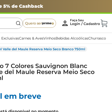
 e 5% de Cashback
Quero ser
 Exclusivas
Carnes & Aves
Vinhos
Bebidas Alcoólicas
Churrasco
el Valle del Maule Reserva Meio Seco Branco 750ml
o 7 Colores Sauvignon Blanc
le del Maule Reserva Meio Seco
l
l em breve
está disponível no momento