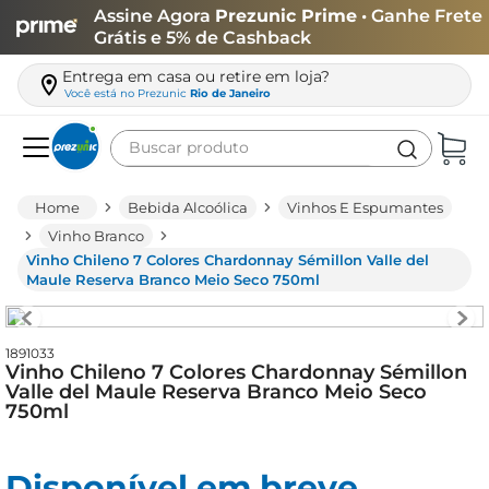
Assine Agora
Prezunic Prime
• Ganhe Frete
Grátis e 5% de Cashback
Entrega em casa ou retire em loja?
Você está no
Prezunic
Rio de Janeiro
Buscar produto
Termos mais buscados
Bebida Alcoólica
Vinhos E Espumantes
carne
Vinho Branco
Vinho Chileno 7 Colores Chardonnay Sémillon Valle del
leite
Maule Reserva Branco Meio Seco 750ml
café
queijo
1891033
Vinho Chileno 7 Colores Chardonnay Sémillon
arroz
Valle del Maule Reserva Branco Meio Seco
750ml
biscoito
azeite
Disponível em breve