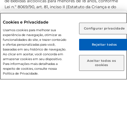
de bebidas alcoólicas para menores de 18 anos, conforme
Lei n.º 8069/90, art. 81, inciso II (Estatuto da Criança e do
Adolescente). Preços e condições exclusivos para o
www.prezunic.com.br
, podendo sofrer alterações sem aviso
Selecione sua região:
Cookies e Privacidade
prévio. O valor mínimo para as compras on-line é de R$
Configurar privacidade
Rio de Janeiro (RJ)
Goiás (GO)
Usamos cookies para melhorar sua
80,00.
experiência de navegação, otimizar as
Ou
funcionalidades do site, e trazer conteúdo
e ofertas personalizadas para você,
Rejeitar todos
Caso queira comprar online, informe como deseja receber
baseadas em seu histórico de navegação.
suas compras:
Ao clicar em aceitar, você concorda em
armazenar cookies em seu dispositivo.
© 2026 Copyright. Todos os direitos
Aceitar todos os
Para informações mais detalhadas a
Entrega em casa
Retire em Loja
cookies
reservados Prezunic.
respeito de cookies, consulte nossa
Política de Privacidade.
Cencosud Brasil Comercial SA.CNPJ sob n° 39.346.861/0350-
38 . Sediada na Av. das Nações Unidas, 12.995, 21º andar, CEP:
04.578-000, Bairro Brooklin Paulista, na cidade de São Paulo
- SP.