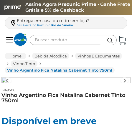
Assine Agora
Prezunic Prime
• Ganhe Frete
Grátis e 5% de Cashback
Entrega em casa ou retire em loja?
Você está no
Prezunic
Rio de Janeiro
Buscar produto
Termos mais buscados
Bebida Alcoólica
Vinhos E Espumantes
carne
Vinho Tinto
Vinho Argentino Fica Natalina Cabernet Tinto 750ml
leite
café
1749506
queijo
Vinho Argentino Fica Natalina Cabernet Tinto
750ml
biscoito
azeite
Disponível em breve
arroz