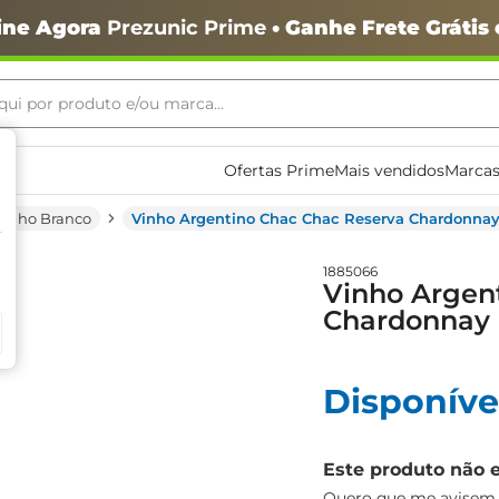
ine Agora
Prezunic Prime
• Ganhe Frete Grátis
ui por produto e/ou marca...
ais buscados
Ofertas Prime
Mais vendidos
Marcas
Vinho Branco
Vinho Argentino Chac Chac Reserva Chardonnay
1885066
Vinho Argen
Chardonnay 
o
Disponíve
Este produto não 
igiênico
Quero que me avisem q