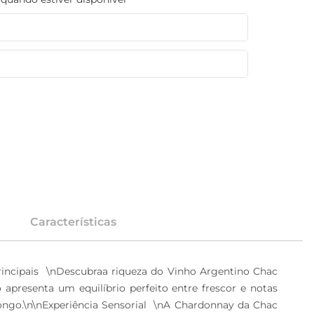
Características
ncipais  \nDescubraa riqueza do Vinho Argentino Chac 
presenta um equilíbrio perfeito entre frescor e notas 
ngo.\n\nExperiência Sensorial  \nA Chardonnay da Chac 