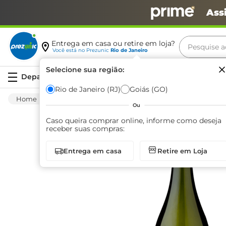
Ass
Pesquise aq
Entrega em casa ou retire em loja?
Você está no
Prezunic
Rio de Janeiro
Termos m
Selecione sua região:
Serviços
carne
Rio de Janeiro (RJ)
Goiás (GO)
Bebida Alcoólica
Vinhos E Espumantes
leite
Ou
café
Caso queira comprar online, informe como deseja
receber suas compras:
queijo
Entrega em casa
Retire em Loja
biscoit
azeite
arroz
iogurte
papel h