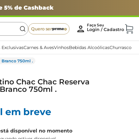
 e 5% de Cashback
Quero ser
 Exclusivas
Carnes & Aves
Vinhos
Bebidas Alcoólicas
Churrasco
 Branco 750ml .
tino Chac Chac Reserva
Branco 750ml .
l em breve
está disponível no momento
uando estiver disponível