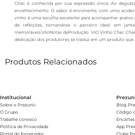
Chac é conhecida por sua expressão única. Ao degustál
envelhecimento. O sabor é envolvente, com uma acidez ag
vinho é uma escolha excelente para acompanhar pratos à 
de refeições, tornandose o parceiro ideal em jant
memoráveis.\n\nNotas deProdução  \nO Vinho Chac Chac Re
dedicação dos produtores se traduz em um produto que n
Produtos Relacionados
Institucional
Prezun
Sobre o Prezunic
Blog Pre
O Grupo
Código d
Trabalhe conosco
Encartes
Política de Privacidade
App Prez
Portal do fornecedor
Clube Pr