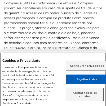
Compras sujeitas a confirmação de estoque. Compras
podem ser canceladas em caso de suspeita de fraude. A fim
de garantir o acesso de um maior número de clientes as
nossas promoções, a compra de produtos com preços
promocionais poderá ter sua quantidade limitada por
cliente. Os preços, ofertas e condições são exclusivos para
o e-commerce e válidos durante o dia de hoje, podendo
sofrer alterações sem prévia notificação. Proibida a venda
de bebidas alcoólicas para menores de 18 anos, conforme
Lei n.º 8069/90, art. 81, inciso II (Estatuto da Criança e do
Adolescente). Preços e condições exclusivos para o
www.prezunic.com.br
, podendo sofrer alterações sem aviso
Selecione sua região:
Cookies e Privacidade
prévio. O valor mínimo para as compras on-line é de R$
Configurar privacidade
Rio de Janeiro (RJ)
Goiás (GO)
Usamos cookies para melhorar sua
80,00.
experiência de navegação, otimizar as
Ou
funcionalidades do site, e trazer conteúdo
e ofertas personalizadas para você,
Rejeitar todos
Caso queira comprar online, informe como deseja receber
baseadas em seu histórico de navegação.
suas compras:
Ao clicar em aceitar, você concorda em
armazenar cookies em seu dispositivo.
© 2026 Copyright. Todos os direitos
Aceitar todos os
Para informações mais detalhadas a
Entrega em casa
Retire em Loja
cookies
reservados Prezunic.
respeito de cookies, consulte nossa
Política de Privacidade.