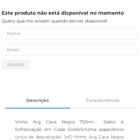
cerveja
iogurte
Este produto não está disponível no momento
Quero que me avisem quando estiver disponível
papel higiênico
ENVIAR
Descrição
Características
Vinho Arg Cava Negra 750ml  Sabor e 
Sofisticação em Cada Gole\n\nUma experiência 
única de degustação  \nO Vinho Arg Cava Negra 