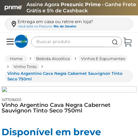
Assine Agora
Prezunic Prime
• Ganhe Frete
Grátis e 5% de Cashback
Entrega em casa ou retire em loja?
Você está no
Prezunic
Rio de Janeiro
Buscar produto
Termos mais buscados
Bebida Alcoólica
Vinhos E Espumantes
carne
Vinho Tinto
Vinho Argentino Cava Negra Cabernet Sauvignon Tinto
leite
Seco 750ml
café
queijo
1477016001
Vinho Argentino Cava Negra Cabernet
arroz
Sauvignon Tinto Seco 750ml
azeite
biscoito
Disponível em breve