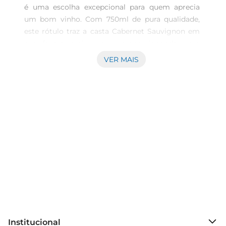
é uma escolha excepcional para quem aprecia 
um bom vinho. Com 750ml de pura qualidade, 
este rótulo traz a casta Cabernet Sauvignon em 
sua forma mais suave, proporcionando uma 
experiência de degustação que agrada tanto os 
VER MAIS
iniciantes quanto os conhecedores. Ideal para 
acompanhar momentos especiais, este vinho é 
perfeito para ser compartilhado em jantares, 
celebrações ou simplesmente para relaxar após 
um dia longo.\n\nCaracterísticas do Vinho  \nEste 
vinho apresenta uma coloração intensa e 
vibrante, típica da Cabernet Sauvignon. No 
paladar, destacase pela suavidade e equilíbrio, 
com notas frutadas que remetem a frutas 
vermelhas maduras. Seu aroma é envolvente, 
com um bouquet que combina nuances de 
especiarias e um leve toque de carvalho, 
resultado de um cuidadoso processo de 
Institucional
envelhecimento. A acidez equilibrada e os taninos 