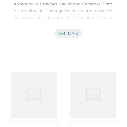
Argentino 4 Estações Sauvignon Cabernet Tinto 
é a escolha ideal para quem busca uma explosão 
de sabores em cada gole. Com sua apresentação 
em garrafa de 750 ml, este vinho tinto é perfeito 
para acompanhar momentos especiais ou para 
VER MAIS
relaxar após um dia cansativo. O blend 
harmônico de Sauvignon Blanc e Cabernet traz 
notas frutadas que tornam a degustação uma 
experiência rica e envolvente. Aromas e Paladar 
Os vinhos da linha 4 Estações são conhecidos por 
sua qualidade e atenção aos detalhes. Este tinto 
apresenta aromas delicados de frutas vermelhas 
e um leve toque herbáceo, proporcionando um 
paladar equilibrado e sofisticado. Ideal para 
harmonizar com uma variedade de pratos, desde 
carnes grelhadas até queijos curados, o 4 
Estações é versátil e agrada diferentes paladares. 
Perfeito para Todas as Ocasiões Quer se trate de 
um jantar romântico, uma reunião entre amigos 