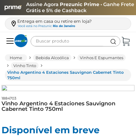
Assine Agora
Prezunic Prime
• Ganhe Frete
Grátis e 5% de Cashback
Entrega em casa ou retire em loja?
Você está no
Prezunic
Rio de Janeiro
Buscar produto
Termos mais buscados
Bebida Alcoólica
Vinhos E Espumantes
carne
Vinho Tinto
Vinho Argentino 4 Estaciones Sauvignon Cabernet Tinto
leite
750ml
café
queijo
1884703
Vinho Argentino 4 Estaciones Sauvignon
arroz
Cabernet Tinto 750ml
biscoito
azeite
Disponível em breve