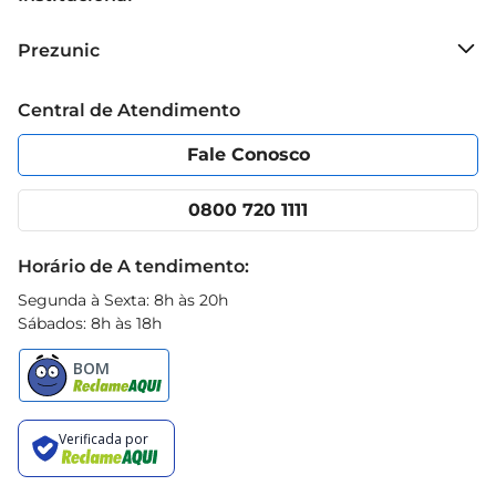
Sobre o Prezunic
Prezunic
Grupo Cencosud
Trabalhe conosco
Blog Prezunic
Central de Atendimento
Política de Privacidade
Código de Ética
Portal do fornecedor
Encartes
Fale Conosco
Nossas lojas
App Prezunic
Cencosud Media
Clube Prezunic
0800 720 1111
Receitas
Black Friday
Horário de A tendimento:
Segunda à Sexta: 8h às 20h
Sábados: 8h às 18h