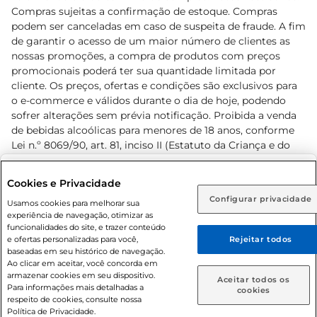
Compras sujeitas a confirmação de estoque. Compras
podem ser canceladas em caso de suspeita de fraude. A fim
de garantir o acesso de um maior número de clientes as
nossas promoções, a compra de produtos com preços
promocionais poderá ter sua quantidade limitada por
cliente. Os preços, ofertas e condições são exclusivos para
o e-commerce e válidos durante o dia de hoje, podendo
sofrer alterações sem prévia notificação. Proibida a venda
de bebidas alcoólicas para menores de 18 anos, conforme
Lei n.º 8069/90, art. 81, inciso II (Estatuto da Criança e do
Adolescente). Preços e condições exclusivos para o
www.prezunic.com.br
, podendo sofrer alterações sem aviso
Selecione sua região:
Cookies e Privacidade
prévio. O valor mínimo para as compras on-line é de R$
Configurar privacidade
Rio de Janeiro (RJ)
Goiás (GO)
Usamos cookies para melhorar sua
80,00.
experiência de navegação, otimizar as
Ou
funcionalidades do site, e trazer conteúdo
e ofertas personalizadas para você,
Rejeitar todos
Caso queira comprar online, informe como deseja receber
baseadas em seu histórico de navegação.
suas compras:
Ao clicar em aceitar, você concorda em
armazenar cookies em seu dispositivo.
© 2026 Copyright. Todos os direitos
Aceitar todos os
Para informações mais detalhadas a
Entrega em casa
Retire em Loja
cookies
reservados Prezunic.
respeito de cookies, consulte nossa
Política de Privacidade.