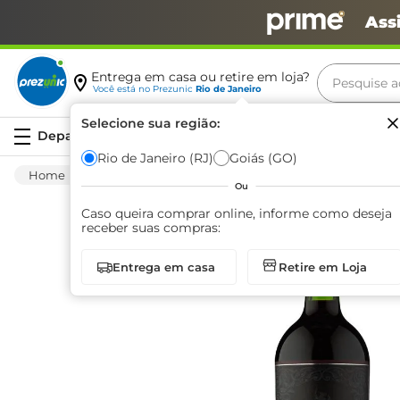
Ass
Pesquise aq
Entrega em casa ou retire em loja?
Você está no
Prezunic
Rio de Janeiro
Termos m
Selecione sua região:
Serviços
carne
Rio de Janeiro (RJ)
Goiás (GO)
Bebida Alcoólica
Vinhos E Espumantes
leite
Ou
café
Caso queira comprar online, informe como deseja
receber suas compras:
queijo
Entrega em casa
Retire em Loja
biscoit
azeite
arroz
iogurte
papel h