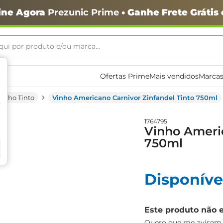
ine Agora
Prezunic Prime
• Ganhe Frete Grátis
ui por produto e/ou marca...
ais buscados
Ofertas Prime
Mais vendidos
Marcas
Vinho Tinto
Vinho Americano Carnivor Zinfandel Tinto 750ml
1764795
Vinho Americ
750ml
o
Disponíve
Este produto não 
igiênico
Quero que me avisem q