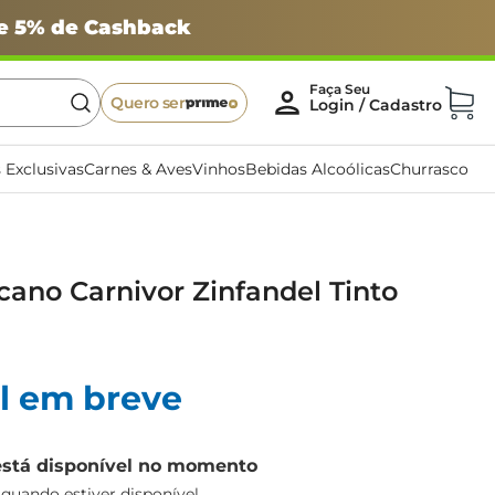
 e 5% de Cashback
Quero ser
 Exclusivas
Carnes & Aves
Vinhos
Bebidas Alcoólicas
Churrasco
ano Carnivor Zinfandel Tinto
l em breve
está disponível no momento
uando estiver disponível