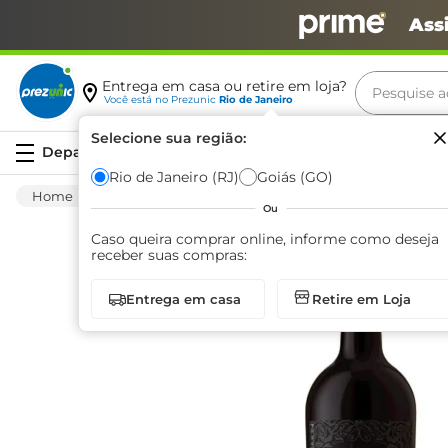
Ass
Pesquise aq
Entrega em casa ou retire em loja?
Você está no
Prezunic
Rio de Janeiro
Termos m
Selecione sua região:
Serviços
carne
Rio de Janeiro (RJ)
Goiás (GO)
Bebida Alcoólica
Vinhos E Espumantes
leite
Ou
café
Caso queira comprar online, informe como deseja
receber suas compras:
queijo
Entrega em casa
Retire em Loja
arroz
azeite
biscoit
cerveja
iogurte