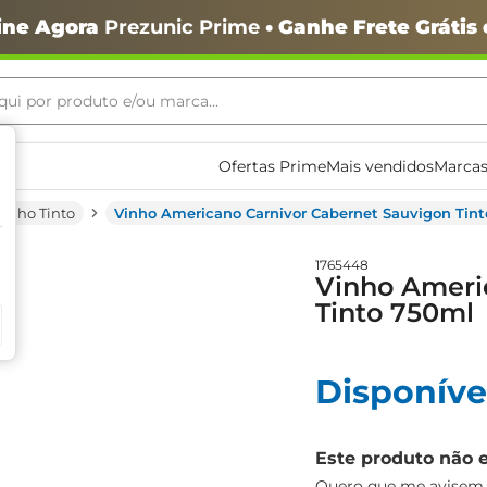
ine Agora
Prezunic Prime
• Ganhe Frete Grátis
ui por produto e/ou marca...
ais buscados
Ofertas Prime
Mais vendidos
Marcas
Vinho Tinto
Vinho Americano Carnivor Cabernet Sauvigon Tin
1765448
Vinho Ameri
Tinto 750ml
Disponíve
o
Este produto não 
Quero que me avisem q