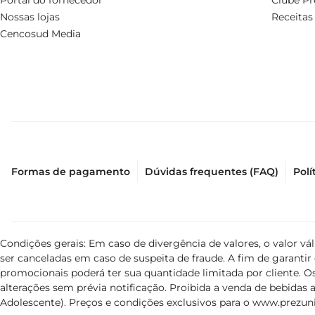
Portal do fornecedor
Clube Pr
Descubra o prazerde saborear um vinho que combina tradi
Nossas lojas
Receitas
Cencosud Media
Formas de pagamento
Dúvidas frequentes (FAQ)
Polí
Condições gerais: Em caso de divergência de valores, o valor v
ser canceladas em caso de suspeita de fraude. A fim de garant
promocionais poderá ter sua quantidade limitada por cliente. Os
alterações sem prévia notificação. Proibida a venda de bebidas al
Adolescente). Preços e condições exclusivos para o
www.prezuni