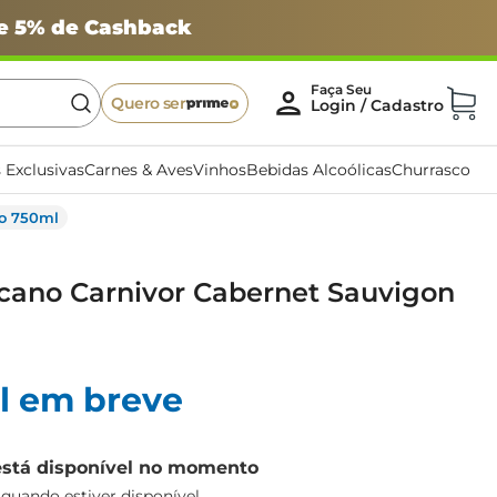
 e 5% de Cashback
Quero ser
 Exclusivas
Carnes & Aves
Vinhos
Bebidas Alcoólicas
Churrasco
to 750ml
cano Carnivor Cabernet Sauvigon
l em breve
está disponível no momento
uando estiver disponível