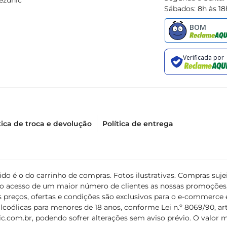
ezunic
Sábados: 8h às 18
ção e inovação, trazendo o melhor da Califórnia para a sua taça
tica de troca e devolução
Política de entrega
álido é o do carrinho de compras. Fotos ilustrativas. Compras s
ir o acesso de um maior número de clientes as nossas promoçõe
 preços, ofertas e condições são exclusivos para o e-commerce e
coólicas para menores de 18 anos, conforme Lei n.º 8069/90, art. 
c.com.br
, podendo sofrer alterações sem aviso prévio. O valor 