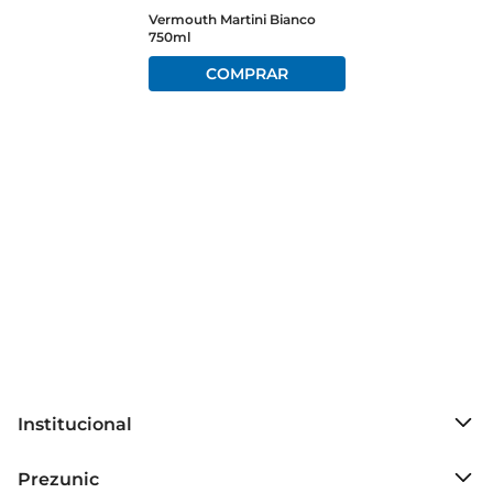
Vermouth Martini Bianco
750ml
Institucional
Sobre o Prezunic
Prezunic
Grupo Cencosud