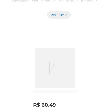
adocicado das notas de baunilha e trazem a 
identidade do tradicional Cinzano a tona. 
Graduação Alcoólica: 16% CINZANO & SODA • 
VER MAIS
50ml Cinzano Bianco • 100ml água com gás 
Modo de preparo: Coloque todos os ingredientes 
em um copo alto cheio de gelo e decore com 
uma fatia de limão siciliano. Rende 20 drinks
R$
60
,
49