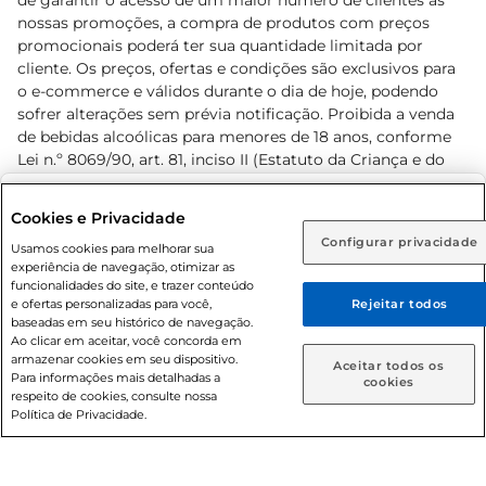
de garantir o acesso de um maior número de clientes as
nossas promoções, a compra de produtos com preços
promocionais poderá ter sua quantidade limitada por
cliente. Os preços, ofertas e condições são exclusivos para
o e-commerce e válidos durante o dia de hoje, podendo
sofrer alterações sem prévia notificação. Proibida a venda
de bebidas alcoólicas para menores de 18 anos, conforme
Lei n.º 8069/90, art. 81, inciso II (Estatuto da Criança e do
Adolescente). Preços e condições exclusivos para o
www.prezunic.com.br
, podendo sofrer alterações sem aviso
Selecione sua região:
Cookies e Privacidade
prévio. O valor mínimo para as compras on-line é de R$
Configurar privacidade
Rio de Janeiro (RJ)
Goiás (GO)
Usamos cookies para melhorar sua
80,00.
experiência de navegação, otimizar as
Ou
funcionalidades do site, e trazer conteúdo
e ofertas personalizadas para você,
Rejeitar todos
Caso queira comprar online, informe como deseja receber
baseadas em seu histórico de navegação.
suas compras:
Ao clicar em aceitar, você concorda em
armazenar cookies em seu dispositivo.
© 2026 Copyright. Todos os direitos
Aceitar todos os
Para informações mais detalhadas a
Entrega em casa
Retire em Loja
cookies
reservados Prezunic.
respeito de cookies, consulte nossa
Política de Privacidade.