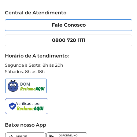
Trabalhe conosco
Blog Prezunic
Central de Atendimento
Política de Privacidade
Código de Ética
Portal do fornecedor
Encartes
Fale Conosco
Nossas lojas
App Prezunic
Cencosud Media
Clube Prezunic
0800 720 1111
Receitas
Black Friday
Horário de A tendimento:
Segunda à Sexta: 8h às 20h
Sábados: 8h às 18h
Baixe nosso App