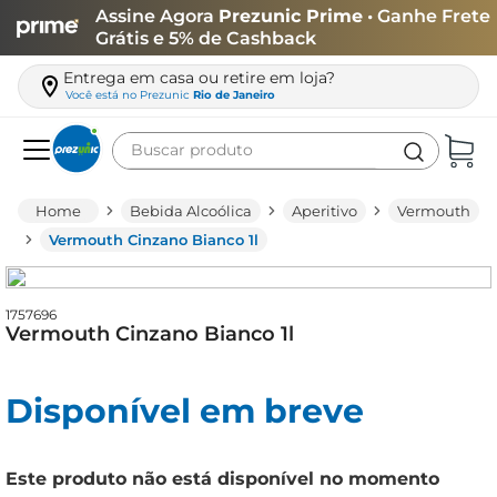
Assine Agora
Prezunic Prime
• Ganhe Frete
Grátis e 5% de Cashback
Entrega em casa ou retire em loja?
Você está no
Prezunic
Rio de Janeiro
Buscar produto
Termos mais buscados
Bebida Alcoólica
Aperitivo
Vermouth
carne
Vermouth Cinzano Bianco 1l
leite
café
1757696
Vermouth Cinzano Bianco 1l
queijo
arroz
Disponível em breve
azeite
biscoito
Este produto não está disponível no momento