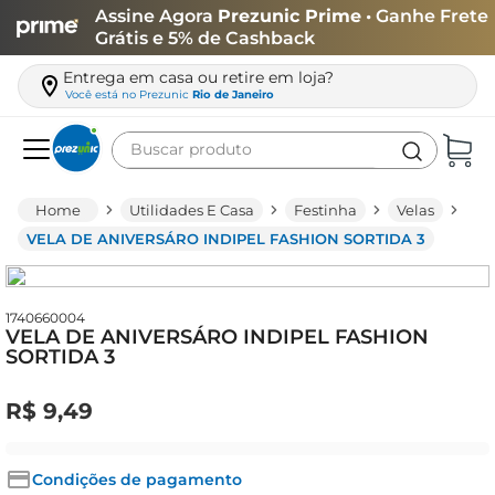
Assine Agora
Prezunic Prime
• Ganhe Frete
Grátis e 5% de Cashback
Entrega em casa ou retire em loja?
Você está no
Prezunic
Rio de Janeiro
Buscar produto
Termos mais buscados
Utilidades E Casa
Festinha
Velas
carne
VELA DE ANIVERSÁRO INDIPEL FASHION SORTIDA 3
leite
café
1740660004
VELA DE ANIVERSÁRO INDIPEL FASHION
queijo
SORTIDA 3
biscoito
R$
9
,
49
azeite
arroz
Condições de pagamento