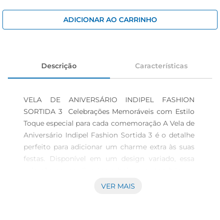
iogurte
papel higiênico
ADICIONAR AO CARRINHO
cerveja
Descrição
Características
VELA DE ANIVERSÁRIO INDIPEL FASHION 
SORTIDA 3  Celebrações Memoráveis com Estilo 
Toque especial para cada comemoração A Vela de 
Aniversário Indipel Fashion Sortida 3 é o detalhe 
perfeito para adicionar um charme extra às suas 
festas. Disponível em um design variado, essa 
vela não apenas ilumina o bolo, mas também se 
destaca como um elemento decorativo que 
VER MAIS
encanta crianças e adultos. Seja em festas de 
aniversário, comemorações ou encontros 
especiais, ela cria uma atmosfera festiva e alegre 