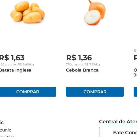
R
R$
1
,
63
R$
1
,
36
250g
aprox.
•
R$
6
,
49
/kg
170g
aprox.
•
R$
7
,
99
/kg
Batata Inglesa
Cebola Branca
Ó
9
Central de At
ic
zunic
Fale Con