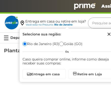
Ass
Pesquise aq
Entrega em casa ou retire em loja?
Você está no
Prezunic
Rio de Janeiro
Termos m
Selecione sua região:
Serviços
carne
Rio de Janeiro (RJ)
Goiás (GO)
Plantas Artificiais e Vasos
leite
Ou
café
Caso queira comprar online, informe como deseja
receber suas compras:
queijo
Entrega em casa
Retire em Loja
biscoit
Página
1
de
0
azeite
arroz
iogurte
papel h