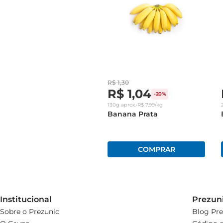
R$
1
,
30
R$
1
,
04
-
20%
130g
aprox.
•
R$
7
,
99
/kg
Banana Prata
Institucional
Prezun
Sobre o Prezunic
Blog Pre