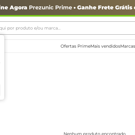
ine Agora
Prezunic Prime
• Ganhe Frete Grátis
ui por produto e/ou marca...
ais buscados
Ofertas Prime
Mais vendidos
Marcas
o
Nenhum produto encontrado
igiênico