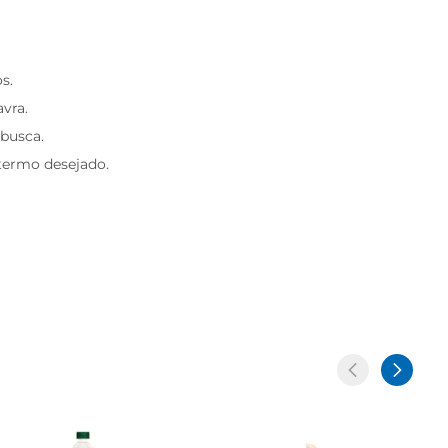
s.
avra.
 busca.
 termo desejado.