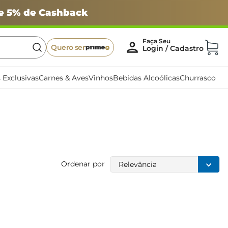
 e 5% de Cashback
Quero ser
 Exclusivas
Carnes & Aves
Vinhos
Bebidas Alcoólicas
Churrasco
Ordenar por
Relevância