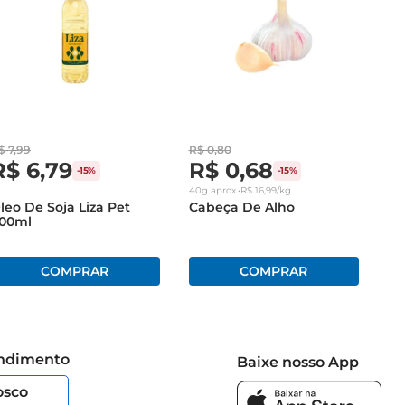
$
7
,
99
R$
0
,
80
R$
6
,
79
R$
0
,
68
-
15%
-
15%
40g
aprox.
•
R$
16
,
99
/kg
leo De Soja Liza Pet
Cabeça De Alho
00ml
endimento
Baixe nosso App
osco