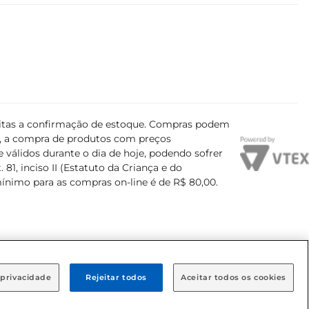
ujeitas a confirmação de estoque. Compras podem
s, a compra de produtos com preços
 válidos durante o dia de hoje, podendo sofrer
81, inciso II (Estatuto da Criança e do
mínimo para as compras on-line é de R$ 80,00.
 privacidade
Rejeitar todos
Aceitar todos os cookies
airro Brooklin Paulista, na cidade de São Paulo - SP.