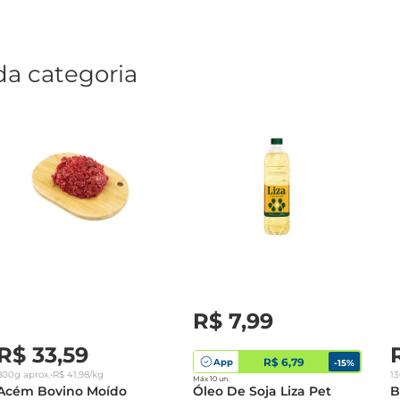
da categoria
R$
7
,
99
R$
33
,
59
R$ 6,79
App
-
15
%
800g
aprox.
•
R$
41
,
98
/kg
1
Máx 10 un.
Acém Bovino Moído
Óleo De Soja Liza Pet
B