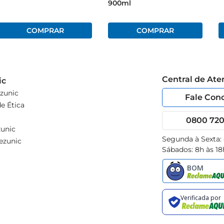
900ml
Central de At
ic
zunic
Fale Con
e Ética
0800 720 
unic
Segunda à Sexta:
ezunic
Sábados: 8h às 18