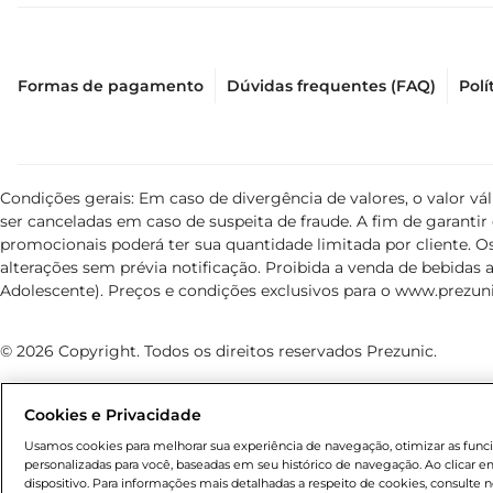
Formas de pagamento
Dúvidas frequentes (FAQ)
Polí
Condições gerais: Em caso de divergência de valores, o valor v
ser canceladas em caso de suspeita de fraude. A fim de garant
promocionais poderá ter sua quantidade limitada por cliente. Os
alterações sem prévia notificação. Proibida a venda de bebidas al
Adolescente). Preços e condições exclusivos para o
www.prezuni
© 2026 Copyright. Todos os direitos reservados Prezunic.
Cookies e Privacidade
Usamos cookies para melhorar sua experiência de navegação, otimizar as funcio
personalizadas para você, baseadas em seu histórico de navegação. Ao clicar
Cencosud Brasil Comercial SA.CNPJ sob n° 39.346.861/0350-38
dispositivo. Para informações mais detalhadas a respeito de cookies, consulte n