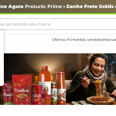
ine Agora
Prezunic Prime
• Ganhe Frete Grátis
ui por produto e/ou marca...
ais buscados
Ofertas Prime
Mais vendidos
Marcas
o
igiênico