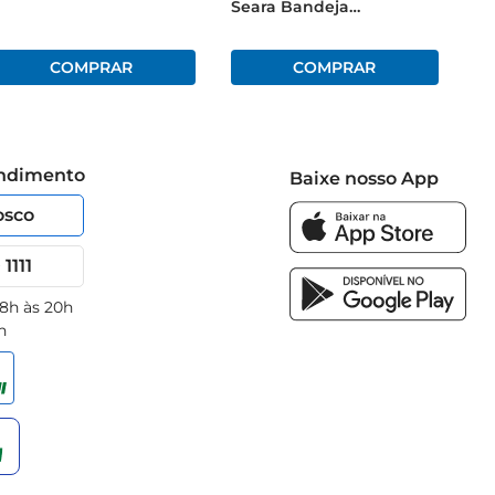
Seara Bandeja
Congelado 1Kg
endimento
Baixe nosso App
osco
1111
 8h às 20h
h