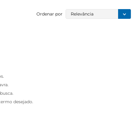
Ordenar por
Relevância
s.
avra.
 busca.
 termo desejado.