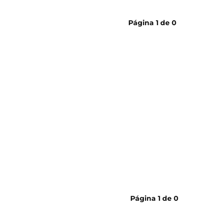
cerveja
Página
1
de
0
Página
1
de
0