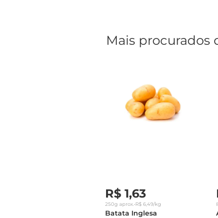
Mais procurados 
R$
1
,
63
250g
aprox.
•
R$
6
,
49
/kg
Batata Inglesa