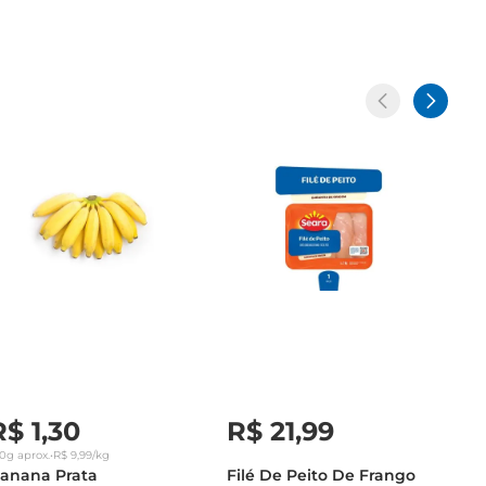
R$
1
,
30
R$
21
,
99
30g
aprox.
•
R$
9
,
99
/kg
anana Prata
Filé De Peito De Frango