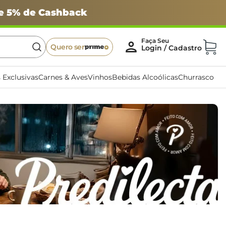
 e 5% de Cashback
Quero ser
 Exclusivas
Carnes & Aves
Vinhos
Bebidas Alcoólicas
Churrasco