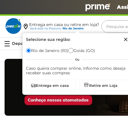
Ass
Pesquise aq
Entrega em casa ou retire em loja?
Você está no
Prezunic
Rio de Janeiro
Termos m
Selecione sua região:
Serviços
carne
Rio de Janeiro (RJ)
Goiás (GO)
leite
Ou
café
Caso queira comprar online, informe como deseja
receber suas compras:
queijo
Entrega em casa
Retire em Loja
biscoit
azeite
arroz
iogurte
papel h