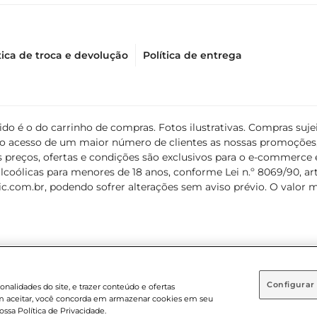
tica de troca e devolução
Política de entrega
álido é o do carrinho de compras. Fotos ilustrativas. Compras s
ir o acesso de um maior número de clientes as nossas promoçõe
 preços, ofertas e condições são exclusivos para o e-commerce e
coólicas para menores de 18 anos, conforme Lei n.º 8069/90, art. 
c.com.br
, podendo sofrer alterações sem aviso prévio. O valor 
Configurar
nalidades do site, e trazer conteúdo e ofertas
 em aceitar, você concorda em armazenar cookies em seu
 . Sediada na Av. das Nações Unidas, 12.995, 21º andar, CEP: 04.578-000, B
ossa Política de Privacidade.