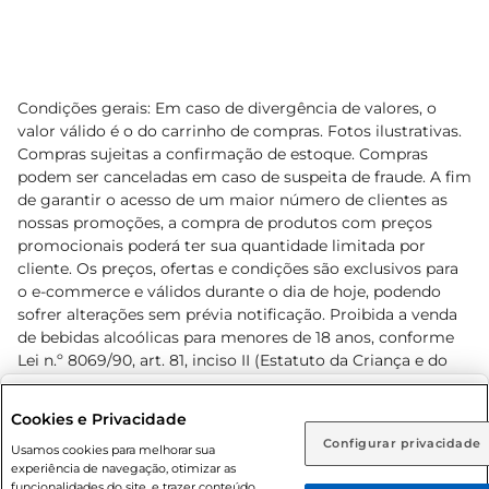
Condições gerais: Em caso de divergência de valores, o
valor válido é o do carrinho de compras. Fotos ilustrativas.
Compras sujeitas a confirmação de estoque. Compras
podem ser canceladas em caso de suspeita de fraude. A fim
de garantir o acesso de um maior número de clientes as
nossas promoções, a compra de produtos com preços
promocionais poderá ter sua quantidade limitada por
cliente. Os preços, ofertas e condições são exclusivos para
o e-commerce e válidos durante o dia de hoje, podendo
sofrer alterações sem prévia notificação. Proibida a venda
de bebidas alcoólicas para menores de 18 anos, conforme
Lei n.º 8069/90, art. 81, inciso II (Estatuto da Criança e do
Adolescente). Preços e condições exclusivos para o
www.prezunic.com.br
, podendo sofrer alterações sem aviso
Selecione sua região:
Cookies e Privacidade
prévio. O valor mínimo para as compras on-line é de R$
Configurar privacidade
Rio de Janeiro (RJ)
Goiás (GO)
Usamos cookies para melhorar sua
80,00.
experiência de navegação, otimizar as
Ou
funcionalidades do site, e trazer conteúdo