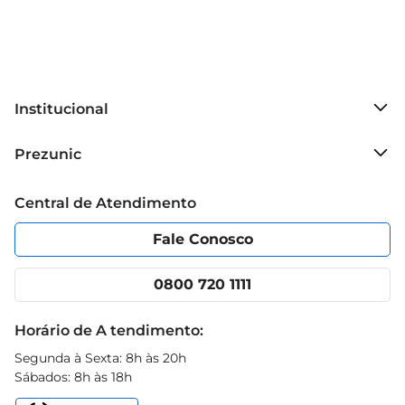
Institucional
Sobre o Prezunic
Prezunic
Grupo Cencosud
Trabalhe conosco
Blog Prezunic
Central de Atendimento
Política de Privacidade
Código de Ética
Portal do fornecedor
Encartes
Fale Conosco
Nossas lojas
App Prezunic
Cencosud Media
Clube Prezunic
0800 720 1111
Receitas
Black Friday
Horário de A tendimento:
Segunda à Sexta: 8h às 20h
Sábados: 8h às 18h