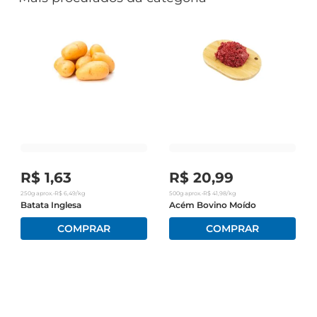
R$
1
,
63
R$
20
,
99
250g
aprox.
•
R$
6
,
49
/kg
500g
aprox.
•
R$
41
,
98
/kg
Batata Inglesa
Acém Bovino Moído