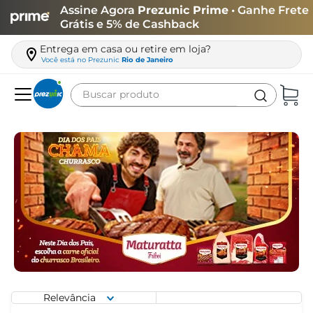
Assine Agora
Prezunic Prime
• Ganhe Frete
Grátis e 5% de Cashback
Entrega em casa ou retire em loja?
Você está no
Prezunic
Rio de Janeiro
Buscar produto
Termos mais buscados
carne
leite
café
queijo
azeite
biscoito
arroz
Relevância