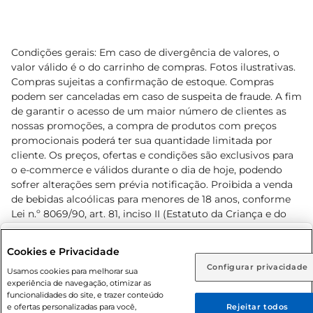
Condições gerais: Em caso de divergência de valores, o
valor válido é o do carrinho de compras. Fotos ilustrativas.
Compras sujeitas a confirmação de estoque. Compras
podem ser canceladas em caso de suspeita de fraude. A fim
de garantir o acesso de um maior número de clientes as
nossas promoções, a compra de produtos com preços
promocionais poderá ter sua quantidade limitada por
cliente. Os preços, ofertas e condições são exclusivos para
o e-commerce e válidos durante o dia de hoje, podendo
sofrer alterações sem prévia notificação. Proibida a venda
de bebidas alcoólicas para menores de 18 anos, conforme
Lei n.º 8069/90, art. 81, inciso II (Estatuto da Criança e do
Adolescente). Preços e condições exclusivos para o
www.prezunic.com.br
, podendo sofrer alterações sem aviso
Selecione sua região:
Cookies e Privacidade
prévio. O valor mínimo para as compras on-line é de R$
Configurar privacidade
Rio de Janeiro (RJ)
Goiás (GO)
Usamos cookies para melhorar sua
80,00.
experiência de navegação, otimizar as
Ou
funcionalidades do site, e trazer conteúdo
e ofertas personalizadas para você,
Rejeitar todos