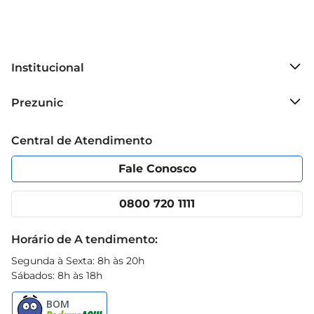
Institucional
Sobre o Prezunic
Prezunic
Grupo Cencosud
Trabalhe conosco
Blog Prezunic
Central de Atendimento
Política de Privacidade
Código de Ética
Portal do fornecedor
Encartes
Fale Conosco
Nossas lojas
App Prezunic
Cencosud Media
Clube Prezunic
0800 720 1111
Receitas
Black Friday
Horário de A tendimento:
Segunda à Sexta: 8h às 20h
Sábados: 8h às 18h