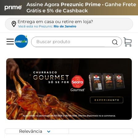
Assine Agora
Prezunic Prime
• Ganhe Frete
Grátis e 5% de Cashback
Entrega em casa ou retire em loja?
Você está no
Prezunic
Rio de Janeiro
Buscar produto
Termos mais buscados
carne
leite
café
queijo
azeite
biscoito
arroz
Relevância