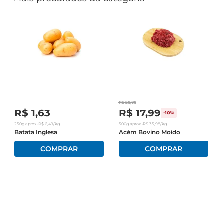
R$
20
,
00
R$
1
,
63
R$
17
,
99
-
10%
250g
aprox.
•
R$
6
,
49
/kg
500g
aprox.
•
R$
35
,
98
/kg
Batata Inglesa
Acém Bovino Moído