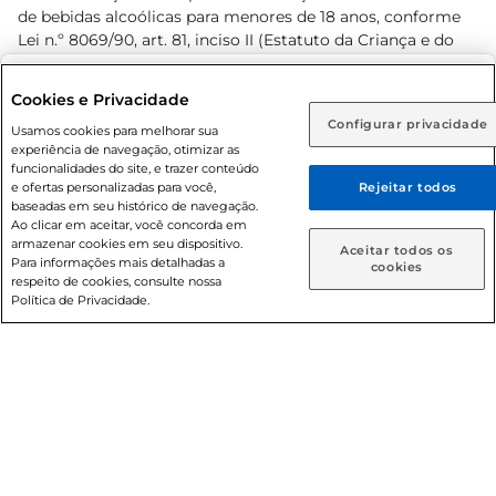
de bebidas alcoólicas para menores de 18 anos, conforme
Lei n.º 8069/90, art. 81, inciso II (Estatuto da Criança e do
Adolescente). Preços e condições exclusivos para o
www.prezunic.com.br
, podendo sofrer alterações sem aviso
Selecione sua região:
Cookies e Privacidade
prévio. O valor mínimo para as compras on-line é de R$
Configurar privacidade
Rio de Janeiro (RJ)
Goiás (GO)
Usamos cookies para melhorar sua
80,00.
experiência de navegação, otimizar as
Ou
funcionalidades do site, e trazer conteúdo
e ofertas personalizadas para você,
Rejeitar todos
Caso queira comprar online, informe como deseja receber
baseadas em seu histórico de navegação.
suas compras:
Ao clicar em aceitar, você concorda em
armazenar cookies em seu dispositivo.
© 2026 Copyright. Todos os direitos
Aceitar todos os
Para informações mais detalhadas a
Entrega em casa
Retire em Loja
cookies
reservados Prezunic.
respeito de cookies, consulte nossa
Política de Privacidade.
Cencosud Brasil Comercial SA.CNPJ sob n° 39.346.861/0350-
38 . Sediada na Av. das Nações Unidas, 12.995, 21º andar, CEP:
04.578-000, Bairro Brooklin Paulista, na cidade de São Paulo
- SP.