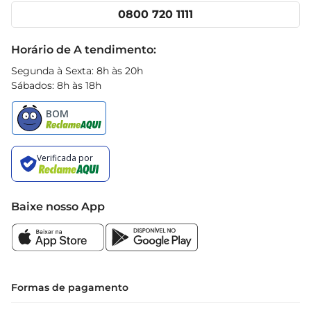
uma experiência ainda mais agradável. Ideal para 
Cencosud Media
Clube Prezunic
0800 720 1111
ser compartilhada em momentos de 
Receitas
confraternização ou para um lanche especial em 
Black Friday
Horário de A tendimento:
família.
Segunda à Sexta: 8h às 20h
Sábados: 8h às 18h
Baixe nosso App
Formas de pagamento