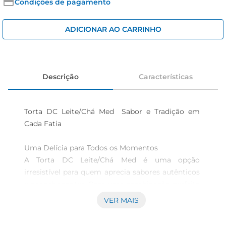
iogurte
Condições de pagamento
papel higiênico
ADICIONAR AO CARRINHO
cerveja
Descrição
Características
Torta DC Leite/Chá Med  Sabor e Tradição em 
Cada Fatia

Uma Delícia para Todos os Momentos  

A Torta DC Leite/Chá Med é uma opção 
irresistível para quem aprecia sabores autênticos 
e aconchegantes. Com uma combinação perfeita 
de leite e chá, essa torta traz um toque especial 
VER MAIS
para suas reuniões familiares, lanches da tarde ou 
até mesmo para um momento de indulgência 