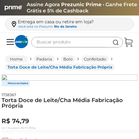
Assine Agora
Prezunic Prime
• Ganhe Frete
Grátis e 5% de Cashback
Entrega em casa ou retire em loja?
Você está no
Prezunic
Rio de Janeiro
Buscar produto
Termos mais buscados
Padaria
Bolo
Confeitado
carne
Torta Doce de Leite/Cha Média Fabricação Própria
leite
café
1738367
queijo
Torta Doce de Leite/Cha Média Fabricação
Própria
biscoito
azeite
R$
74
,
79
arroz
Un.
1.1kg
aprox.
•
R$
67
,
99
/kg