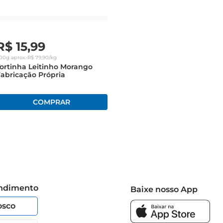
R$
15
,
99
00g
aprox.
•
R$
79
,
90
/kg
ortinha Leitinho Morango
abricação Própria
endimento
Baixe nosso App
osco