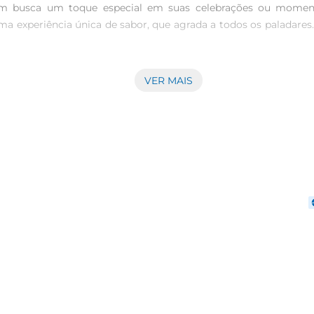
uem busca um toque especial em suas celebrações ou momen
ma experiência única de sabor, que agrada a todos os paladares.
VER MAIS
 de sabores que se complementam harmoniosamente. A base é fe
aria brasileira. O equilíbrio entre a suavidade do chocolate
 a Torta Brigad Gourmet se destaca como uma opção versátil e 
 convidados. Além disso, pode ser servida sozinha ou acompanh