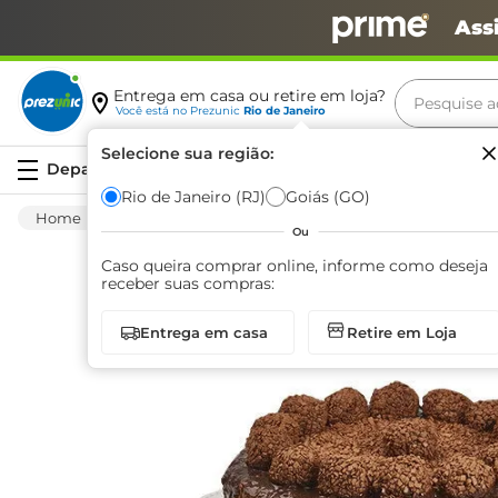
Ass
Pesquise aq
Entrega em casa ou retire em loja?
Você está no
Prezunic
Rio de Janeiro
Termos m
Selecione sua região:
Serviços
carne
Rio de Janeiro (RJ)
Goiás (GO)
Padaria
Bolo
Confeitado
Torta de 
leite
Ou
café
Caso queira comprar online, informe como deseja
receber suas compras:
queijo
Entrega em casa
Retire em Loja
biscoit
azeite
arroz
iogurte
papel h