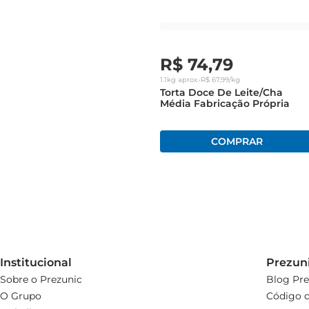
A Torta Brigad Gourmet é mais do que uma sobremesa
R$
74
,
79
1.1kg
aprox.
•
R$
67
,
99
/kg
Torta Doce De Leite/Cha
Média Fabricação Própria
Institucional
Prezun
Sobre o Prezunic
Blog Pre
O Grupo
Código d