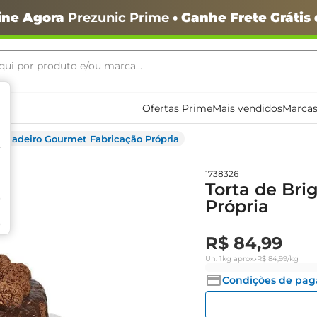
ine Agora
Prezunic Prime
• Ganhe Frete Grátis
ui por produto e/ou marca...
ais buscados
Ofertas Prime
Mais vendidos
Marcas
Brigadeiro Gourmet Fabricação Própria
1738326
Torta de Bri
Própria
o
R$
84
,
99
Un.
1kg
aprox.
•
R$
84
,
99
/kg
Condições de pa
igiênico