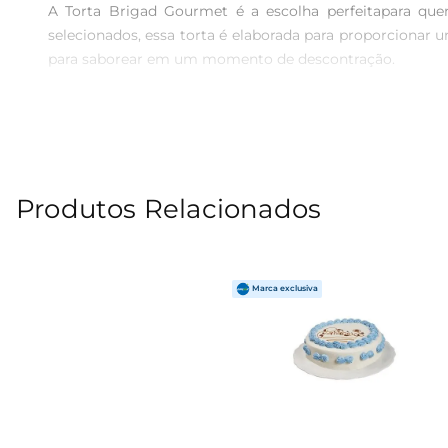
A Torta Brigad Gourmet é a escolha perfeitapara q
selecionados, essa torta é elaborada para proporcionar u
para saborear em um momento de descontração.

Textura e Sabor Inigualáveis  

Cada fatia da Torta Brigad Gourmet traz uma explosão
recheio cremoso de brigadeiro, um clássico da confeit
verdadeira experiência gastronômica.

Produtos Relacionados
Perfeita para Diversas Ocasiões  

Seja em aniversários, casamentos ou reuniões informais,
fazem dela uma escolha acertada para impressionar seus
ainda mais as possibilidades de degustação.

Especificações do Produto  

 Peso: 1 kg  

 Ingredientes: Massa de torta, brigadeiro gourmet, chocolate, entre outros.  

 Armazenamento: Conservar em local refrigerado.  
