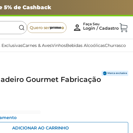
 e 5% de Cashback
Quero ser
 Exclusivas
Carnes & Aves
Vinhos
Bebidas Alcoólicas
Churrasco
gadeiro Gourmet Fabricação
gamento
ADICIONAR AO CARRINHO