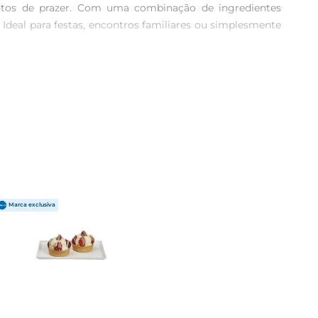
tos de prazer. Com uma combinação de ingredientes 
 Ideal para festas, encontros familiares ou simplesmente 
ita com uma massa leve e crocante, que dá suporte ao 
 e a crocância da massa transforma cada pedaço em uma 
sofisticada. Sua apresentação elegante e sabor marcante 
ada de frutas frescas, sorvete ou chantilly, ampliando 