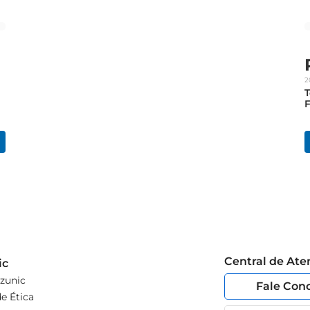
2
T
F
Central de At
ic
zunic
Fale Con
e Ética