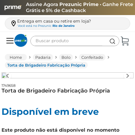
Assine Agora
Prezunic Prime
• Ganhe Frete
Grátis e 5% de Cashback
Entrega em casa ou retire em loja?
Você está no
Prezunic
Rio de Janeiro
Buscar produto
Termos mais buscados
Padaria
Bolo
Confeitado
carne
Torta de Brigadeiro Fabricação Própria
leite
café
1749658
Torta de Brigadeiro Fabricação Própria
queijo
biscoito
Disponível em breve
azeite
arroz
Este produto não está disponível no momento