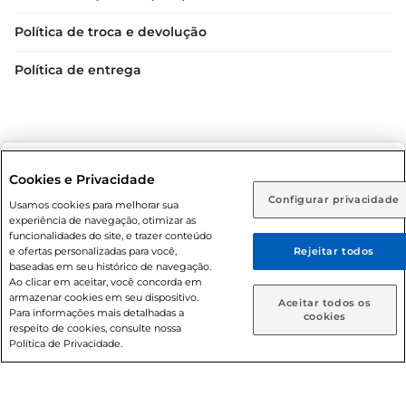
Política de troca e devolução
Política de entrega
Selecione sua região:
Cookies e Privacidade
Configurar privacidade
Rio de Janeiro (RJ)
Goiás (GO)
Usamos cookies para melhorar sua
Condições gerais: Em caso de divergência de valores, o
experiência de navegação, otimizar as
valor válido é o do carrinho de compras. Fotos ilustrativas.
Ou
funcionalidades do site, e trazer conteúdo
e ofertas personalizadas para você,
Rejeitar todos
Compras sujeitas a confirmação de estoque. Compras
Caso queira comprar online, informe como deseja receber
baseadas em seu histórico de navegação.
podem ser canceladas em caso de suspeita de fraude. A fim
suas compras:
Ao clicar em aceitar, você concorda em
de garantir o acesso de um maior número de clientes as
armazenar cookies em seu dispositivo.
Aceitar todos os
nossas promoções, a compra de produtos com preços
Para informações mais detalhadas a
Entrega em casa
Retire em Loja
cookies
respeito de cookies, consulte nossa
promocionais poderá ter sua quantidade limitada por
Política de Privacidade.
cliente. Os preços, ofertas e condições são exclusivos para
o e-commerce e válidos durante o dia de hoje, podendo
sofrer alterações sem prévia notificação. Proibida a venda