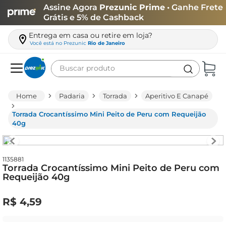
Assine Agora
Prezunic Prime
• Ganhe Frete
Grátis e 5% de Cashback
Entrega em casa ou retire em loja?
Você está no
Prezunic
Rio de Janeiro
Buscar produto
Termos mais buscados
Padaria
Torrada
Aperitivo E Canapé
carne
Torrada Crocantíssimo Mini Peito de Peru com Requeijão
leite
40g
café
queijo
1135881
Torrada Crocantíssimo Mini Peito de Peru com
azeite
Requeijão 40g
biscoito
R$
4
,
59
arroz