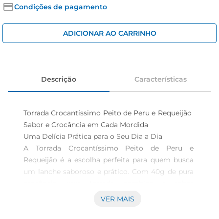
iogurte
Condições de pagamento
papel higiênico
ADICIONAR AO CARRINHO
cerveja
Descrição
Características
Torrada Crocantíssimo Peito de Peru e Requeijão  
Sabor e Crocância em Cada Mordida

Uma Delícia Prática para o Seu Dia a Dia

A Torrada Crocantíssimo Peito de Peru e 
Requeijão é a escolha perfeita para quem busca 
um lanche saboroso e prático. Com 40g de pura 
crocância, essa torrada combina o sabor 
inconfundível do peito de peru com a 
VER MAIS
cremosidade do requeijão, proporcionando uma 
experiência gustativa única. Ideal para 