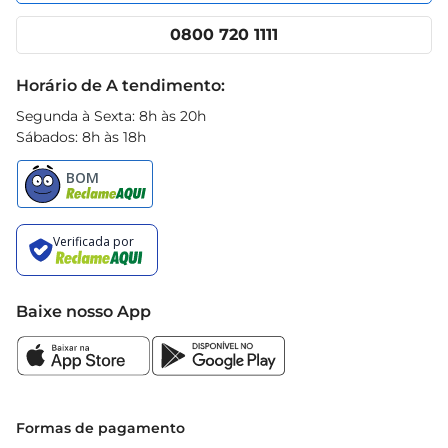
App Prezunic
Cencosud Media
Clube Prezunic
0800 720 1111
Receitas
Black Friday
Horário de A tendimento:
Segunda à Sexta: 8h às 20h
Sábados: 8h às 18h
Baixe nosso App
Formas de pagamento