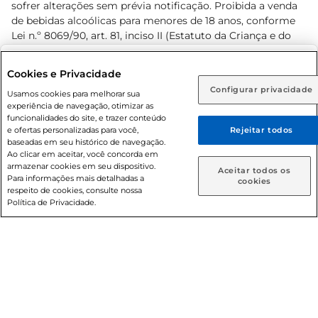
sofrer alterações sem prévia notificação. Proibida a venda
de bebidas alcoólicas para menores de 18 anos, conforme
Lei n.º 8069/90, art. 81, inciso II (Estatuto da Criança e do
Adolescente). Preços e condições exclusivos para o
www.prezunic.com.br
, podendo sofrer alterações sem aviso
Selecione sua região:
Cookies e Privacidade
prévio. O valor mínimo para as compras on-line é de R$
Configurar privacidade
Rio de Janeiro (RJ)
Goiás (GO)
Usamos cookies para melhorar sua
80,00.
experiência de navegação, otimizar as
Ou
funcionalidades do site, e trazer conteúdo
e ofertas personalizadas para você,
Rejeitar todos
Caso queira comprar online, informe como deseja receber
baseadas em seu histórico de navegação.
suas compras:
Ao clicar em aceitar, você concorda em
armazenar cookies em seu dispositivo.
© 2026 Copyright. Todos os direitos
Aceitar todos os
Para informações mais detalhadas a
Entrega em casa
Retire em Loja
cookies
reservados Prezunic.
respeito de cookies, consulte nossa
Política de Privacidade.
Cencosud Brasil Comercial SA.CNPJ sob n° 39.346.861/0350-
38 . Sediada na Av. das Nações Unidas, 12.995, 21º andar, CEP:
04.578-000, Bairro Brooklin Paulista, na cidade de São Paulo
- SP.